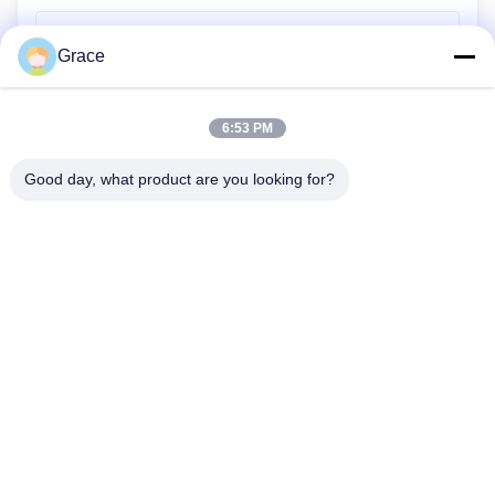
Article précédent
Grace
Conseils d'experts pour choisir le bon chargeur électrique
pour la maison (et éviter les erreurs coûteuses)
6:53 PM
Article suivant
Zopoise conclut avec succès son exposition au Smarter E
Good day, what product are you looking for?
Europe 2026 Munich
86--4008465288-2
info@zopoise.com
Aperçu
Produits
A propos de nous
Visite d'usine
Contrôle de la qualité
Contact