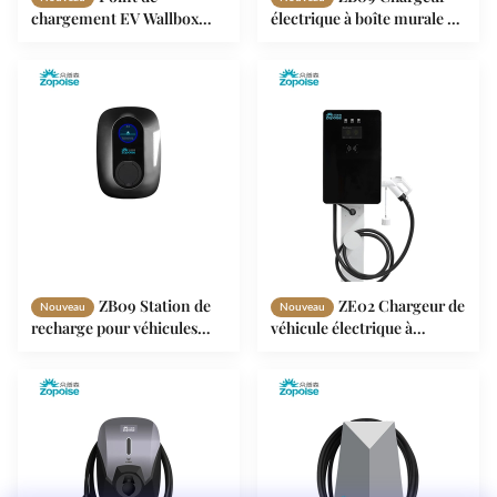
chargement EV Wallbox
électrique à boîte murale à
ZB04 avec écran 4,3"
détection multi-
Protocole OCPP 1.6
intelligente avec système
d'équilibrage de charge
OCPP 1.6
ZB09 Station de
ZE02 Chargeur de
Nouveau
Nouveau
recharge pour véhicules
véhicule électrique à
électriques 7,2 kW 32A avec
courant continu 150-
détection multi-
1000VDC Sortie avec écran
intelligente
tactile LCD Protection IP55