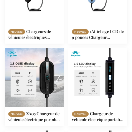
Chargeurs de
1Affichage LCD de
Nouveau
Nouveau
véhicules électriques
9 pouces Chargeur
portables compacts
électrique intelligent 4
intelligents pour une
niveaux de courant réglable
utilisation commerciale à
AC200-250V
long terme IP65
ZA05 Chargeur de
Chargeur de
Nouveau
Nouveau
véhicule électrique portable
véhicule électrique portable
avec contrôle de
avec 3,5 kW/7 kW de
température intelligent,
puissance, protection IP65