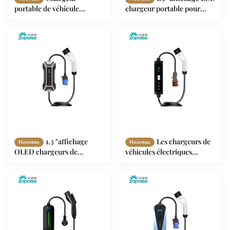
portable de véhicule
chargeur portable pour
électrique SKD/CKD ZA05
véhicules électriques ZA11 4
avec moule privé
niveaux de courant réglable
1.3 "affichage
Les chargeurs de
Nouveau
Nouveau
OLED chargeurs de
véhicules électriques
véhicules électriques
portables à détection multi-
portables ZA08 avec
intelligents ZA06 3,5 kW 7
plateforme d'exploitation et
kW IP65
de gestion à distance