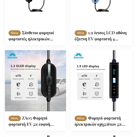
Σύνθετοι φορητοί
1.9 ίντσες LCD οθόνη
Νέος
Νέος
φορτιστές ηλεκτρικών
έξυπνη EV φορτιστή 4
οχημάτων έξυπνοι για
επίπεδα ρυθμιζόμενο ρεύμα
μακροχρόνια εμπορική
AC200-250V
χρήση IP65
ZA05 Φορητό
Φορητό φορτιστή
Νέος
Νέος
φορτιστή EV με ευφυή
ηλεκτρικών οχημάτων με
ρύθμιση θερμοκρασίας
ισχύ 3,5 kW/7 kW, προστασία
οθόνης OLED 1,3 ιντσών και
IP65 και πολλαπλή ευφυή