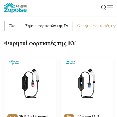
Ολοι
Σημείο φορτιστών της EV
Φορητοί φορτιστές της
Φορητοί φορτιστές της EV
SKD/CKD φορητό
1.9" οθόνη LCD
Νέος
Νέος