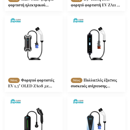
φορτιστή ηλεκτρικού
φορητό φορτιστή EV ZA11 4
οχήματος ZA05 με ιδιωτικό
επίπεδα ρυθμιζόμενο ρεύμα
μούχλα σε εσωτερικό
σχεδιασμό
Φορητοί φορτιστές
Πολλαπλές έξυπνες
Νέος
Νέος
EV 1,3" OLED ZA08 με
συσκευές ανίχνευσης
απομακρυσμένη πλατφόρμα
φορητών φορτιστών
O&M
ηλεκτρικών οχημάτων ZA06
3,5 kW 7 kW IP65