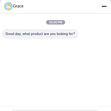
Grace
Μπορείτε να ανεβάσετε μέχρι 5 αρχεία και κάθε αρχείο μεγέθους
10M μέγιστο.
10:26 PM
υποβάλλουν
Good day, what product are you looking for?
86--4008465288-2
info@zopoise.com
Αρχική Σελίδα
Προϊόντα
Σχετικά με εμάς
Γύρος εργοστασίων
Ποιοτικός έλεγχος
επαφή
Ζητήστε ένα απόσπασμα
Νέα
Όλες οι περιπτώσεις
Sitemap
Πολιτική μυστικότητας