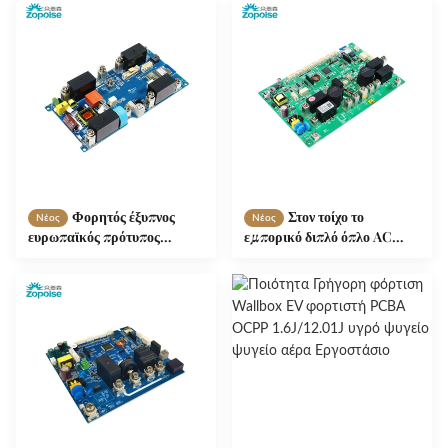
∆υστάθεια λειτουργίας: AC
7kW ισχύς εξόδου, μέγιστο
240V ± 15%, υποστηρίζει το
ρεύμα εξόδου 32A, πρότυπο
Plug & Charge /
σχεδιασμού των ΗΠΑ.
προγραμματισμένη
φόρτιση, με ρύθμιση
ρεύματος 4 βημάτων.
Φορητός έξυπνος
Στον τοίχο το
Νέος
Νέος
ευρωπαϊκός πρότυπος
εμπορικό διπλό όπλο AC
τρισδιάστατος φορτιστή
κύριο πίνακα ελέγχου
εναλλασσόμενου ρεύματος
στοίβας φόρτισης, με 32A × 2
με κύριο πίνακα ελέγχου με
ρεύμα εξόδου, ισχύ εξόδου
ισχύ εξόδου 16A/32A, Plug &
14kW, και υποστήριξη
Charge /
πρωτοκόλλου OCPP 1.6.
Προγραμματισμένη
φόρτιση και έξυπνη μέτρηση
ενέργειας.