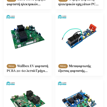
φορτιστή ηλεκτρικών
ηλεκτρικών οχημάτων PCBA
οχημάτων PCB 3,3 kW έως
3.7kW 150kW Ευφυής
350 kW AC 220V/380V
ανίχνευση
Wallbox EV φορτιστή
Μεταφορτωτής
Νέος
Νέος
PCBA 20-60 λεπτά Γρήγορη
έξυπνος φορτιστής
φόρτιση OCPP 1.6J/12.01J
εναλλασσόμενου ρεύματος
κύριο πίνακα ελέγχου ∙ Plug
& Charge /
προγραμματισμένη
φόρτιση, πολλαπλή ευφυής
ανίχνευση, 4-βήματα
ρύθμιση ρεύματος.