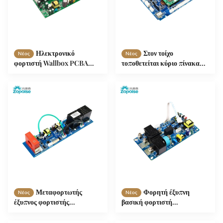
Ηλεκτρονικό
Στον τοίχο
Νέος
Νέος
φορτιστή Wallbox PCBA
τοποθετείται κύριο πίνακα
Ευφυής ανίχνευση OCPP
ελέγχου GB Standard AC
Πρωτόκολλο CP ανίχνευση
Charging Pile με ισχύ εξόδου
7kW, ρεύμα εξόδου 32A και
πολλαπλές λειτουργίες
ευφυούς ανίχνευσης και
προστασίας.
Μεταφορτωτής
Φορητή έξυπνη
Νέος
Νέος
έξυπνος φορτιστής
βασική φορτιστή
εναλλασσόμενου ρεύματος
εναλλασσόμενου ρεύματος
κύριο πίνακα ελέγχου
κύριας μονάδας ελέγχου ∙