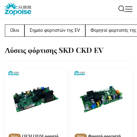
Ολοι
Σημείο φορτιστών της EV
Φορητοί φορτιστές της
Λύσεις φόρτισης SKD CKD EV
OEM ODM φορητό
Φορητό φορτιστή
Νέος
Νέος