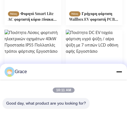
Φορητό Smart Lite
Γρήγορη φόρτιση
Νέος
Νέος
AC φορτιστή κύριο πίνακα
Wallbox EV φορτιστή PCBA
ελέγχου 3.5kW ισχύς
OCPP 1.6J/12.01J υγρό
προστασία IP55
ψυγείο ψυγείο αέρα
Grace
10:11 AM
Λύσεις φορτιστή
DC EV ταχεία
Νέος
Νέος
ηλεκτρικών οχημάτων 40kW
φόρτιση υγρό ψύξη / αέρα
Good day, what product are you looking for?
Προστασία IP55 Πολλαπλές
ψύξη με 7 ιντσών LCD οθόνη
τρόποι φόρτισης
αφής