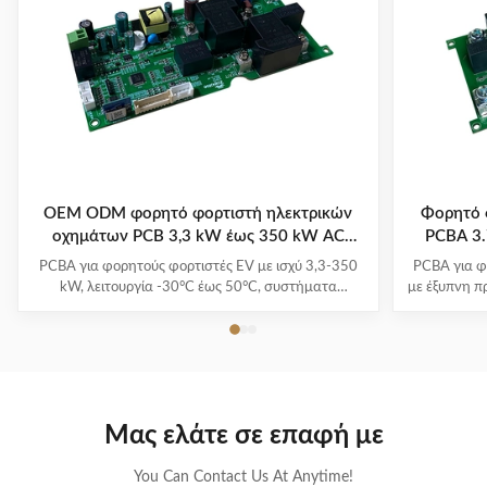
OEM ODM φορητό φορτιστή ηλεκτρικών
Φορητό 
οχημάτων PCB 3,3 kW έως 350 kW AC
PCBA 3
220V/380V
PCBA για φορητούς φορτιστές EV με ισχύ 3,3-350
PCBA για φ
kW, λειτουργία -30°C έως 50°C, συστήματα
με έξυπνη π
πολλαπλής προστασίας και 1-3 χρόνια εγγύηση.
και πολλαπλ
Υποστηρίζει όλα τα μεγάλα μοντέλα EV με ευκολία
-30°C
plug-and-charge.
Μας ελάτε σε επαφή με
You Can Contact Us At Anytime!