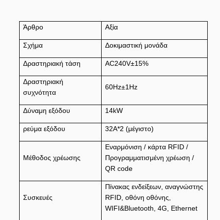
Άρθρο
Αξία
Σχήμα
Δοκιμαστική μονάδα
Δραστηριακή τάση
AC240V±15%
Δραστηριακή
60Hz±1Hz
συχνότητα
Δύναμη εξόδου
14kW
ρεύμα εξόδου
32A*2 (μέγιστο)
Εναρμόνιση / κάρτα RFID /
Μέθοδος χρέωσης
Προγραμματισμένη χρέωση /
QR code
Πίνακας ενδείξεων, αναγνώστης
Συσκευές
RFID, οθόνη οθόνης,
WIFI&Bluetooth, 4G, Ethernet