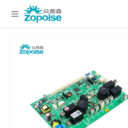
Soluções de carregamento
Casa
>
produtos
>
>
SKD CKD EV