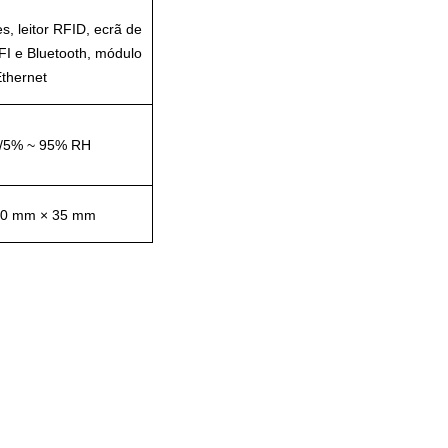
s, leitor RFID, ecrã de
FI e Bluetooth, módulo
thernet
/5% ~ 95% RH
40 mm × 35 mm