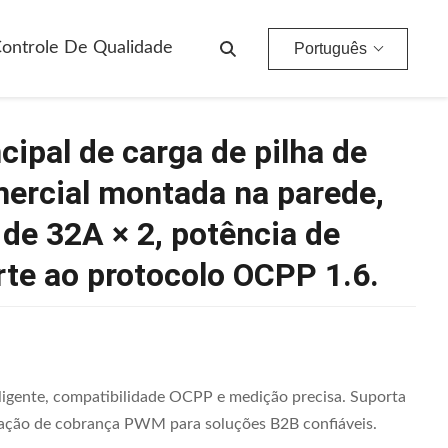
Tabela De Controle Principal De Carga De Pilha De Corrente Alternada Comercial Montada Na Parede, Com Corrente De Saída De 32A × 2, Potência De Saída De 14 KW E Suporte Ao Protocolo OCPP 1.6.
ontrole De Qualidade
Português
cipal de carga de pilha de
mercial montada na parede,
de 32A × 2, potência de
rte ao protocolo OCPP 1.6.
igente, compatibilidade OCPP e medição precisa. Suporta
eração de cobrança PWM para soluções B2B confiáveis.