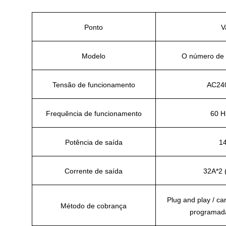
Ponto
V
Modelo
O número de 
Tensão de funcionamento
AC24
Frequência de funcionamento
60 H
Potência de saída
1
Corrente de saída
32A*2 
Plug and play / ca
Método de cobrança
programada