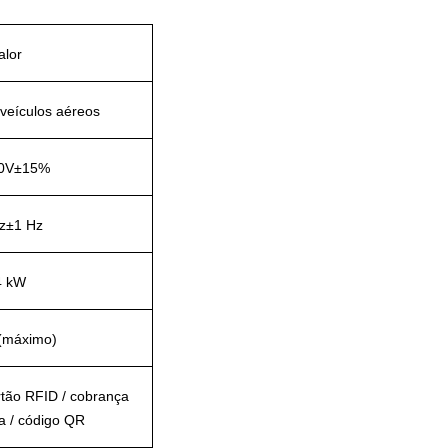
alor
veículos aéreos
0V±15%
z±1 Hz
4 kW
(máximo)
rtão RFID / cobrança
 / código QR