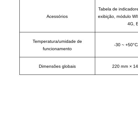
Tabela de indicadore
Acessórios
exibição, módulo WI
4G, E
Temperatura/umidade de
-30 ~ +50
°C
funcionamento
Dimensões globais
220 mm × 1