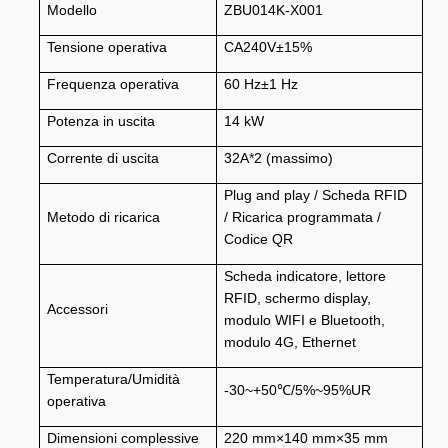
Modello
ZBU014K-X001
Tensione operativa
CA240V±15%
Frequenza operativa
60 Hz±1 Hz
Potenza in uscita
14 kW
Corrente di uscita
32A*2 (massimo)
Plug and play / Scheda RFID
Metodo di ricarica
/ Ricarica programmata /
Codice QR
Scheda indicatore, lettore
RFID, schermo display,
Accessori
modulo WIFI e Bluetooth,
modulo 4G, Ethernet
Temperatura/Umidità
-30~+50
℃
/5%~95%UR
operativa
Dimensioni complessive
220 mm×140 mm×35 mm