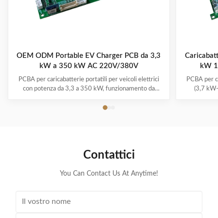
OEM ODM Portable EV Charger PCB da 3,3
Caricabatt
kW a 350 kW AC 220V/380V
kW 15
PCBA per caricabatterie portatili per veicoli elettrici
PCBA per car
con potenza da 3,3 a 350 kW, funzionamento da
(3,7 kW-
-30°C a 50°C, sistemi multi-protezione e garanzia da
misurazion
1-3 anni. Supporta tutti i principali modelli di veicoli
modalità di 
elettrici con la comodità del plug-and-charge.
Contattici
You Can Contact Us At Anytime!