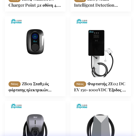
Charger Point με οθόνη 4,3
Intelligent Detection
ιντσών με πρωτόκολλο
Wallbox EV Charger with
OCPP 1.6
OCPP 1.6 Protocol Load
Balancing System
ZB09 Σταθμός
Φορτιστής ZE02 DC
Νέος
Νέος
φόρτισης ηλεκτρικών
EV 150-1000VDC Έξοδος με
οχημάτων 7,2 kW 32A με
οθόνη αφής LCD Προστασία
πολλαπλή ευφυή ανίχνευση
IP55