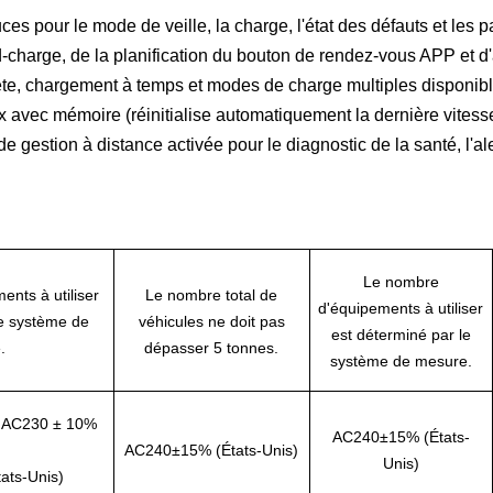
s pour le mode de veille, la charge, l'état des défauts et les 
-charge, de la planification du bouton de rendez-vous APP et d'
e, chargement à temps et modes de charge multiples disponibl
x avec mémoire (réinitialise automatiquement la dernière vites
de gestion à distance activée pour le diagnostic de la santé, l'a
Le nombre
nts à utiliser
Le nombre total de
d'équipements à utiliser
le système de
véhicules ne doit pas
est déterminé par le
.
dépasser 5 tonnes.
système de mesure.
/ AC230 ± 10%
AC240±15% (États-
AC240±15% (États-Unis)
Unis)
ats-Unis)