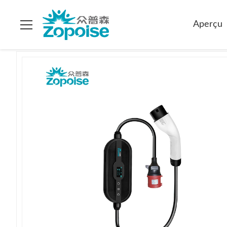
Maison
>
Produits
>
Chargeurs portatifs d'EV
>
Chargeur Port
Aperçu