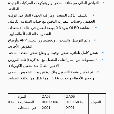
•
التوافق العالي مع منافذ الشحن وبروتوكولات المركبات الجديدة
للطاقة.
•
الكشف الذكي المتعدد، ومراقبة الجهد / التيار في الوقت
الحقيقي وحساب البطارية الدقيق مع حماية السلامة الكاملة.
•
1شاشة OLED بقوة 0.3 بوصة للعمل في حالة الاستعداد،
الشحن، حالة الخطأ والمعايير.
•
دعم التوصيل والشحن ، وتخطيط زر التعيين APP وأوضاع
التفويض الأخرى.
•
شحن كامل تلقائي، شحن توقيت وأوضاع شحن متعددة متاحة.
•
4 مستويات من التيار القابل للتعديل مع الذاكرة (إعادة التروس
الأخيرة تلقائيًا عند تشغيل الكهرباء).
•
تم تمكين منصة التشغيل والإدارة عن بعد للتشخيص الصحي
وتحذير الأخطاء وتحديث OTA ، مما يقلل من تكلفة الصيانة.
ZA05-
ZA05-
المواد
A05-
النموذج
X03K5XX-
X007KXX-
المستخدمة
011KXX-
X001
X001
في المنتجات
001