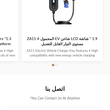
الحماية
من
نوع A + DC6mA ((CN ، EU) / CCID20 ((US))
التسرب
1.9 " شاشة LCD شاحن EV المحمول ZA11 4
ers
مستوى التيار القابل للتعديل
res • High
ZA11 Electric Vehicle Charger Key Features • High
cols of new
compatibility with new energy vehicle charging
ction, real-
interfaces and protocols • Multi-intelligent detection
se battery
with real-time voltage/current monitoring • Precise
 1.3-inch
power calculation and comprehensive safety
 ...
protection • 1.9" LCD display showing standby, ...
اتصل بنا
You Can Contact Us At Anytime!