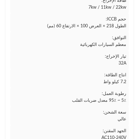
طاقة الإخراج:
7kw / 11kw / 22kw
حجم ICCB:
الطول 218 × العرض 100 × الارتفاع 60 (مم)
التوافق:
معظم السيارات الكهربائية
تيار الإخراج:
32A
انتاج الطاقة:
7.2 كيلو واط
رطوبة العمل:
5٪ ~ 95٪ معدل ضربات القلب
سعة الشحن:
عالي
الجهد المقنن:
AC110-240V