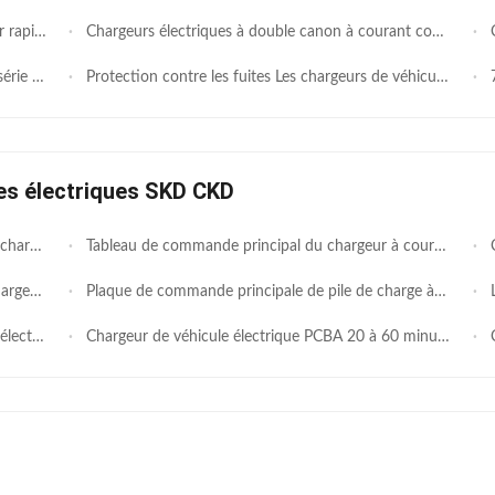
 électriques
Chargeurs électriques à double canon à courant continu Distribution électrique intelligente IP54 40kW 60kW 80kW
Cha
10,1 pouces
Protection contre les fuites Les chargeurs de véhicules électriques à courant continu 150V-1000V 30mA avec système refroidi par liquide / refroidi par air
7 
les électriques SKD CKD
ection intelligentes.
Tableau de commande principal du chargeur à courant alternatif portable: Voltage de fonctionnement: 240 V AC ± 15%, prise en charge de la prise en charge et de la charge / charge programmée, avec réglage du courant en 4 étapes.
Cart
nergie intelligent.
Plaque de commande principale de pile de charge à courant alternatif à double canon commercial montée sur le mur, avec courant de sortie 32A × 2, puissance de sortie de 14 kW et support de protocole OCPP 1.6.
Le c
cole OCPP
Chargeur de véhicule électrique PCBA 20 à 60 minutes Charge rapide OCPP 1.6J/12.01J
Ch