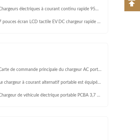
rgeurs électriques à courant continu rapide 95% d'efficacité énergétique avec écran tactile de 7 pouces OCPP 1.6
pouces écran LCD tactile EV DC chargeur rapide de 20 kW à 350 kW ZF04 pour CCS1 CCS2 CHAdeMO GBT
e de commande principale du chargeur AC portable Smart Basic – Puissance de sortie de 7 kW, courant de sortie maximum de 32 A, conception standard américaine.
hargeur à courant alternatif portable est équipé d'un panneau de commande principal. Plug & Charge / Chargement planifié, détection intelligente multiple, réglage de courant en 4 étapes.
argeur de véhicule électrique portable PCBA 3,7 kW 150 kW Détection intelligente