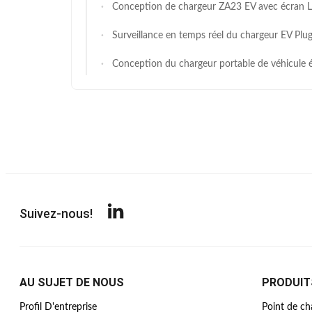
Conception de chargeur ZA23 EV avec écran LCD 1,9" plate-forme O&M à distance 16A 
Surveillance en temps réel du chargeur EV Plug And Charge ZB19 avec système d'équilibrage
Conception du chargeur portable de véhicule électrique ZA13 16A 32A avec écran OLED
Suivez-nous!
AU SUJET DE NOUS
PRODUIT
Profil D'entreprise
Point de ch