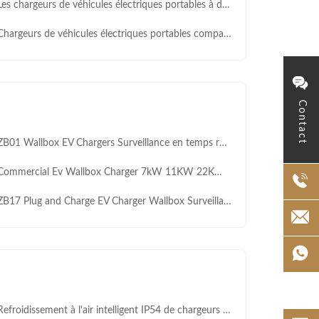
s chargeurs de véhicules électriques portables à détection multi-intelligents ZA06 3,5 kW 7 kW IP65
rgeurs de véhicules électriques portables compacts intelligents pour une utilisation commerciale à long terme IP65
Contact
01 Wallbox EV Chargers Surveillance en temps réel avec indicateur LED 3 couleurs
ommercial Ev Wallbox Charger 7kW 11KW 22KW Certification CQC
17 Plug and Charge EV Charger Wallbox Surveillance à distance 32A 40A 48A 16A
froidissement à l'air intelligent IP54 de chargeurs de C.C EV de ZPS120E avec l'écran tactile de 10,1 pouces