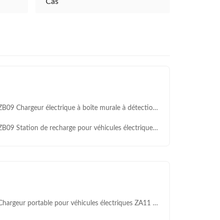
Cas
9 Chargeur électrique à boîte murale à détection multi-intelligente avec système d'équilibrage de charge OCPP 1.6
09 Station de recharge pour véhicules électriques 7,2 kW 32A avec détection multi-intelligente
argeur portable pour véhicules électriques ZA11 ′′ affichage LCD de 1,9 pouce, courant réglable à 4 niveaux