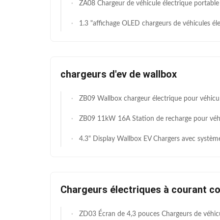
ZA08 Chargeur de véhicule électrique portable ′′ écran OLED de 1,3 pouce, plateforme d'exploitation et de gestion à dist
1.3 "affichage OLED chargeurs de véhicules électriques portables ZA08 avec plateforme d'exploitation et de gestio
chargeurs d'ev de wallbox
ZB09 Wallbox chargeur électrique pour véhicules électriques6, 7 ‰ 11 kW, 250 ‰
ZB09 11kW 16A Station de recharge pour véhicules électriques avec détection multi-int
4.3" Display Wallbox EV Chargers avec système d'équilibrage de charge OCPP 1.6 Protoc
Chargeurs électriques à courant co
ZD03 Écran de 4,3 pouces Chargeurs de véhicules électriques à courant continu en temps réel Surveillance de la tension et du 