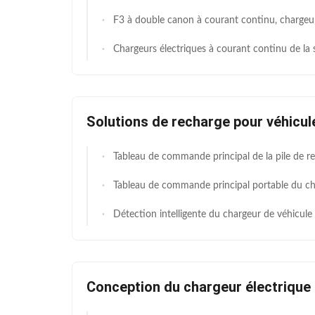
F3 à double canon à courant continu, chargeur rapide, refroidissement par air intelligent 1000V pour véhicules
Chargeurs électriques à courant continu de la série ZPS montés sur le mur / la colonne avec un grand écran de 
Solutions de recharge pour véhicu
Tableau de commande principal de la pile de recharge à courant alternatif standard GB monté sur le mur, avec une puissance de sortie de 7 kW, un courant de sortie de 32 A et plusieurs fonctions de détection et de prot
Tableau de commande principal portable du chargeur à courant alternatif à trois phases européen standard intelligent avec courant de sortie 16A/32A, prise en charge / charge programmée et compteur d'é
Détection intelligente du chargeur de véhicule électrique PCBA Détection CP du proto
Conception du chargeur électrique