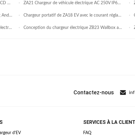
32A 40A
ZA21 Chargeur de véhicule électrique AC 250V IP65 avec écran LCD 1,9"
ZA
 de charge
Chargeur portatif de ZA18 EV avec le courant réglable de niveau de l'affichage 4 de pouce OLED 4
Co
 de 1,3 "
Conception du chargeur électrique ZB23 Wallbox avec écran de 4,3 pouces de surveillance en temps réel
Z
Contactez-nous
in
S
SERVICES À LA CLIEN
argeur d'EV
FAQ