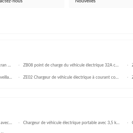
actez-nous
Nouvelles
PP 1.6
ZB08 point de charge du véhicule électrique 32A courant de charge IP54 Niveau de protection avec boîtier en alliage d'aluminium
ZB0
e OCPP1.6
ZE02 Chargeur de véhicule électrique à courant continu 150-1000VDC Sortie avec écran tactile LCD Protection IP55
ZB
ules électriques
Chargeur de véhicule électrique portable avec 3,5 kW/7 kW de puissance, protection IP65 et détection multi-intelligente pour véhicules électriques
Ch