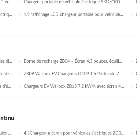
ance intégrée
Chargeur portable de véhicule électrique SKD/CKD ZA05 avec moule privé
Le
n à distance
1.9 "affichage LCD chargeur portable pour véhicules électriques ZA11 4 niveaux de courant réglable
Cha
 480 VAC
Borne de recharge ZB04 – Écran 4,3 pouces, équilibrage de charge, OCPP 1.6
ZB
elligente
ZB09 Wallbox EV Chargeurs OCPP 1.6 Protocole 7KW 9KW 11KW 250-480VAC
C
ole ZB04
Chargeurs EV Wallbox ZB13 7,2 kW/h avec écran 4,3" Protocole OCPP 1.6
ZB
ntinu
courant IP54
4.3Chargeur à écran pour véhicules électriques ZD04 avec surveillance en temps réel des prises et des charges
Re