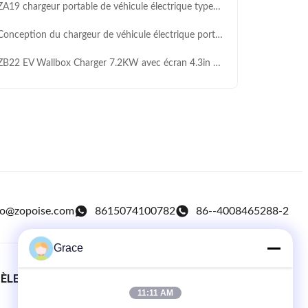
19 chargeur portable de véhicule électrique type1 avec écran LCD de 1,9 pouce 5 mètres câble
nception du chargeur de véhicule électrique portable ZA17 9KW 40A avec câble 5M/7M/10M
B22 EV Wallbox Charger 7.2KW avec écran 4.3in Surveillance en temps réel
fo@zopoise.com
8615074100782
86--4008465288-2
Grace
TÈLE
LIENS RAPIDES
11:11 AM
Maison