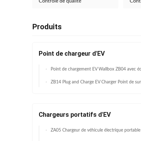
Contrôle de qualité
Cont
Produits
Point de chargeur d'EV
Point de chargement EV Wallbox ZB04 avec écran 4,3" Protocole OC
ZB14 Plug and Charge EV Charger Point de surveillance en temps réel du protocol
Chargeurs portatifs d'EV
ZA05 Chargeur de véhicule électrique portable avec contrôle de température intelligent, écran OLED de 1,3 pouces et courant réglable à 4 niveaux pour véhic