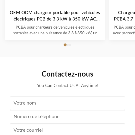
OEM ODM chargeur portable pour véhicules
Chargeur
électriques PCB de 3,3 kW à 350 kW AC
PCBA 3,7 
220V/380V
PCBA pour chargeurs de véhicules électriques
PCBA pour c
portables avec une puissance de 3,3 à 350 kW, un
avec protecti
fonctionnement de -30°C à 50°C, des systèmes
1,0) et pl
multi-protection et une garantie de 1 à 3 ans. Prend
-30°C à 
en charge tous les principaux modèles de véhicules
électriques avec la commodité du branchement et de
la recharge.
Contactez-nous
You Can Contact Us At Anytime!