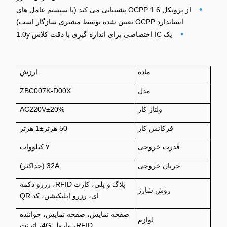
•
از پروتکل OCPP 1.6 پشتیبانی می کند (با سیستم عامل های
استاندارد OCPP تعیین شده توسط مشتری سازگار است)
•
یک IC اختصاصی برای اندازه گیری با دقت کلاس 1.0
y
ماده
ارزش
مدل
ZBC007K-D00X
ولتاژ کار
AC220V±20%
فرکانس کار
50 هرتز±1 هرتز
قدرت خروجی
۷ کیلووات
جریان خروجی
32A (حداکثر)
پلاگ و پلی، کارت RFID، رزرو دکمه
روش شارژ
ای، رزرو اپلیکیشن، کد QR
صفحه نمایش، صفحه نمایش، خواننده
لوازم
RFID، ماژول 4G، اترنت