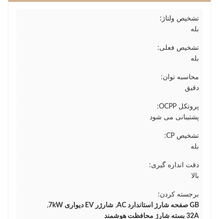
تشخیص ولتاژ:
بله
تشخیص فعلی:
بله
محاسبه توان:
دقیق
پروتکل OCPP:
پشتیبانی می شود
تشخیص CP:
بله
دقت اندازه گیری:
بالا
برجسته کردن:
GB صفحه شارژ استاندارد AC
,
شارژر EV دیواری 7kW
,
32A بسته شارژ محافظت هوشمند