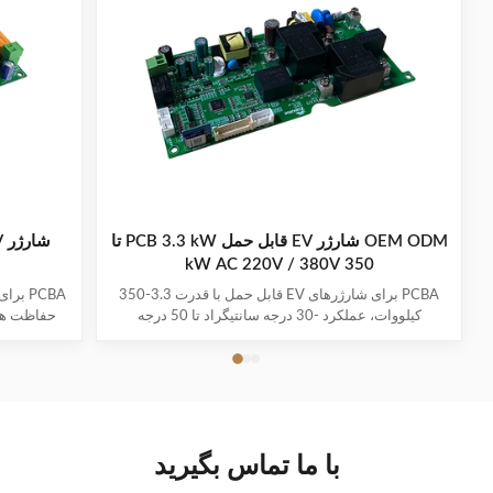
OEM ODM شارژر EV قابل حمل PCB 3.3 kW تا
350 kW AC 220V / 380V
PCBA برای شارژرهای EV قابل حمل با قدرت 3.3-350
کیلووات، عملکرد -30 درجه سانتیگراد تا 50 درجه
سانتیگراد، سیستم های چند حفاظتی و 1-3 سال گارانتی.
پشتیبانی از تمام مدل های اصلی EV با سهولت شارژ و
درج
شارژ.
با ما تماس بگیرید