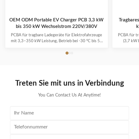
OEM ODM Portable EV Charger PCB 3,3 kW
Tragbare
bis 350 kW Wechselstrom 220V/380V
k
PCBA für tragbare Ladegeräte für Elektrofahrzeuge
PCBA für tr
mit 3,3–350 kW Leistung, Betrieb bei -30 °C bis 50
(3,7 kW 
°C, Mehrfachschutzsystemen und 1–3 Jahren
präziser M
Garantie. Unterstützt alle wichtigen EV-Modelle mit
Lademodi. F
Plug-and-Charge-Komfort.
Treten Sie mit uns in Verbindung
You Can Contact Us At Anytime!