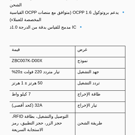
الشحن
•
يدعم بروتوكول OCPP 1.6 (متوافق مع منصات OCPP القياسية
المخصصة للعملاء)
•
IC مدمج للقياس بدقة من الدرجة 1.0
ذ
غرض
قيمة
نموذج
ZBC007K-D00X
جهد التشغيل
تيار متردد 220 فولت ±20%
تردد التشغيل
50 هرتز ± 1 هرتز
طاقة الإخراج
7 كيلو واط
تيار الإخراج
32A (كحد أقصى)
التوصيل والتشغيل، بطاقة RFID،
طريقة الشحن
حجز الزر، حجز التطبيق، رمز
الاستجابة السريعة