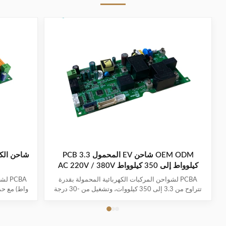
OEM ODM شاحن EV المحمول PCB 3.3
كيلوواط إلى 350 كيلوواط AC 220V / 380V
PCBA لشواحن المركبات الكهربائية المحمولة بقدرة
تتراوح من 3.3 إلى 350 كيلووات، وتشغيل من -30 درجة
مئوية إلى 50 درجة مئوية، وأنظمة حماية متعددة، وضمان
لمدة 1-3 سنوات. يدعم جميع موديلات EV الرئيسية مع
سهولة التوصيل والشحن.