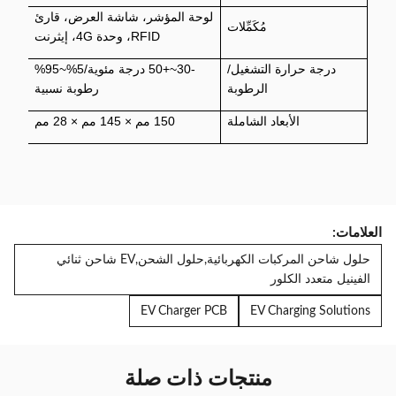
لوحة المؤشر، شاشة العرض، قارئ
مُكَمِّلات
RFID، وحدة 4G، إيثرنت
درجة حرارة التشغيل/
-30~+50 درجة مئوية/5%~95%
الرطوبة
رطوبة نسبية
الأبعاد الشاملة
150 مم × 145 مم × 28 مم
العلامات:
حلول شاحن المركبات الكهربائية,حلول الشحن,EV شاحن ثنائي
الفينيل متعدد الكلور
EV Charger PCB
EV Charging Solutions
منتجات ذات صلة