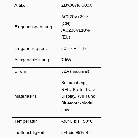
Artikel
ZBX007K-C00X
AC220V±20%
(CN)
Eingangsspannung
/AC230V±10%
(EU)
Eingabefrequenz
50 Hz ± 1 Hz
Ausgangsleistung
7 kW
Strom
32A (maximal)
Beleuchtung,
RFID-Karte, LCD-
Materialkits
Display, WIFI und
Bluetooth-Modul
usw.
Temperatur
-30°C bis +50°C
Luftfeuchtigkeit
5% bis 95% RH