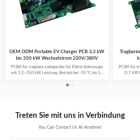
OEM ODM Portable EV Charger PCB 3,3 kW
Tragbare
bis 350 kW Wechselstrom 220V/380V
k
PCBA für tragbare Ladegeräte für Elektrofahrzeuge
PCBA für tr
mit 3,3–350 kW Leistung, Betrieb bei -30 °C bis 50
(3,7 kW 
°C, Mehrfachschutzsystemen und 1–3 Jahren
präziser M
Garantie. Unterstützt alle wichtigen EV-Modelle mit
Lademodi. F
Plug-and-Charge-Komfort.
Treten Sie mit uns in Verbindung
You Can Contact Us At Anytime!