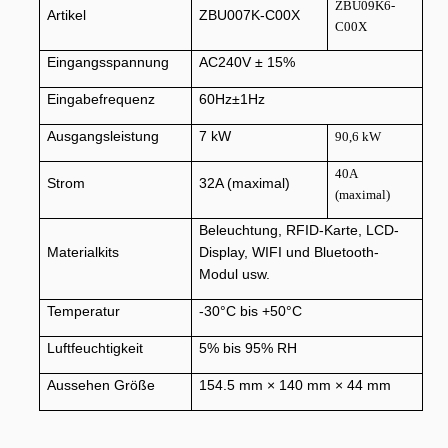
ZBU09K6-
Artikel
ZBU007K-C00X
C00X
Eingangsspannung
AC240V ± 15%
Eingabefrequenz
60Hz±1Hz
Ausgangsleistung
7 kW
90,6 kW
40A
Strom
32A (maximal)
(maximal)
Beleuchtung, RFID-Karte, LCD-
Materialkits
Display, WIFI und Bluetooth-
Modul usw.
Temperatur
-30°C bis +50°C
Luftfeuchtigkeit
5% bis 95% RH
Aussehen Größe
154.5 mm × 140 mm × 44 mm