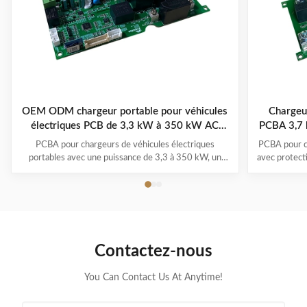
OEM ODM chargeur portable pour véhicules
Chargeur
électriques PCB de 3,3 kW à 350 kW AC
PCBA 3,7 
220V/380V
PCBA pour chargeurs de véhicules électriques
PCBA pour c
portables avec une puissance de 3,3 à 350 kW, un
avec protecti
fonctionnement de -30°C à 50°C, des systèmes
1,0) et pl
multi-protection et une garantie de 1 à 3 ans. Prend
-30°C à 
en charge tous les principaux modèles de véhicules
électriques avec la commodité du branchement et de
la recharge.
Contactez-nous
You Can Contact Us At Anytime!