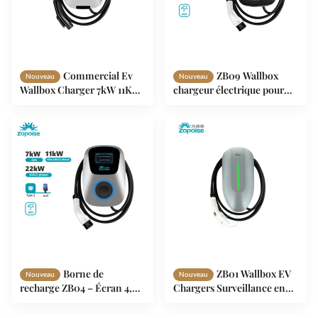
Commercial Ev
ZB09 Wallbox
Nouveau
Nouveau
Wallbox Charger 7kW 11KW
chargeur électrique pour
22KW Certification CQC
véhicules électriques6, 7 ‰
11 kW, 250 ‰ 480 VAC
Borne de
ZB01 Wallbox EV
Nouveau
Nouveau
recharge ZB04 – Écran 4,3
Chargers Surveillance en
pouces, équilibrage de
temps réel avec indicateur
charge, OCPP 1.6
LED 3 couleurs