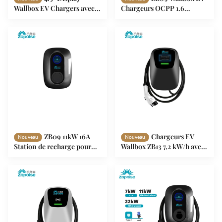
Wallbox EV Chargers avec
Chargeurs OCPP 1.6
système d'équilibrage de
Protocole 7KW 9KW 11KW
charge OCPP 1.6 Protocole
250-480VAC
ZB04
ZB09 11kW 16A
Chargeurs EV
Nouveau
Nouveau
Station de recharge pour
Wallbox ZB13 7,2 kW/h avec
véhicules électriques avec
écran 4,3" Protocole OCPP
détection multi-
1.6
intelligente