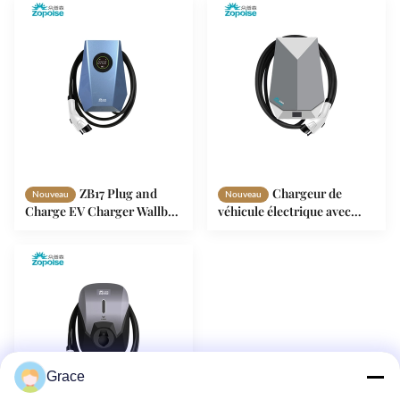
ZB17 Plug and
Chargeur de
Nouveau
Nouveau
Charge EV Charger Wallbox
véhicule électrique avec
Surveillance à distance 32A
surveillance en temps réel
40A 48A 16A
OCPP1.6 Protocole ZB14
Grace