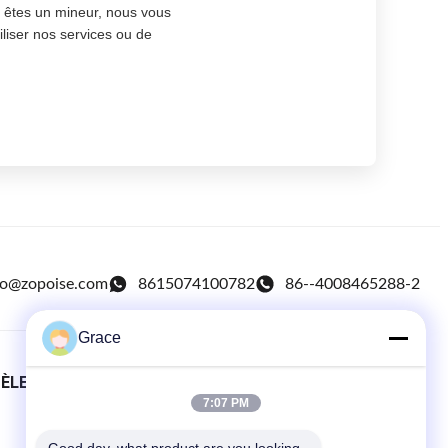
s êtes un mineur, nous vous
iliser nos services ou de
fo@zopoise.com
8615074100782
86--4008465288-2
Grace
TÈLE
LIENS RAPIDES
7:07 PM
Maison