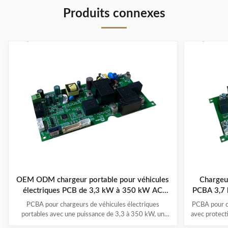
Produits connexes
OEM ODM chargeur portable pour véhicules
Chargeur
électriques PCB de 3,3 kW à 350 kW AC
PCBA 3,7 
220V/380V
PCBA pour chargeurs de véhicules électriques
PCBA pour c
portables avec une puissance de 3,3 à 350 kW, un
avec protecti
fonctionnement de -30°C à 50°C, des systèmes
1,0) et pl