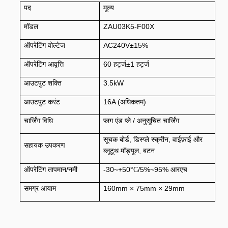
पद
मूल्य
मॉडल
ZAU03K5-F00X
ऑपरेटिंग वोल्टेज
AC240V±15%
ऑपरेटिंग आवृत्ति
60 हर्ट्ज±1 हर्ट्ज
आउटपुट शक्ति
3.5kW
आउटपुट करंट
16A (अधिकतम)
चार्जिंग विधि
प्लग एंड प्ले / अनुसूचित चार्जिंग
सूचक बोर्ड, डिस्प्ले स्क्रीन, वाईफ़ाई और
सहायक उपकरण
ब्लूटूथ मॉड्यूल, बटन
ऑपरेटिंग तापमान/नमी
-30~+50
/5%~95% आरएच
°C
समग्र आयाम
160mm × 75mm × 29mm