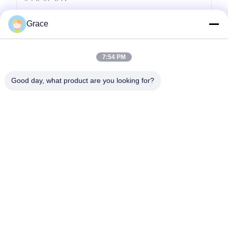
Grace
7:54 PM
Good day, what product are you looking for?
भेजना
86--4008465288-2
info@zopoise.com
होम
उत्पाद
हमारे बारे में
फैक्टरी यात्रा
गुणवत्ता नियंत्रण
हमसे संपर्क करें
एक बोली का अनुरोध
समाचार
सभी मामलों