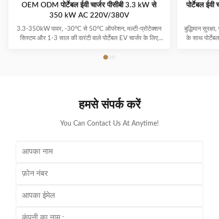
OEM ODM पोर्टेबल ईवी चार्जर पीसीबी 3.3 kW से
पोर्टेबल ई
350 kW AC 220V/380V
3.3-350kW पावर, -30°C से 50°C ऑपरेशन, मल्टी-प्रोटेक्शन
बुद्धिमान सुरक्
सिस्टम और 1-3 साल की वारंटी वाले पोर्टेबल EV चार्जर के लिए
के साथ पोर्ट
PCBA। प्लग-एंड-चार्ज सुविधा के साथ सभी प्रमुख ईवी मॉडल का
1-3 साल की व
समर्थन करता है।
हमसे संपर्क करें
You Can Contact Us At Anytime!