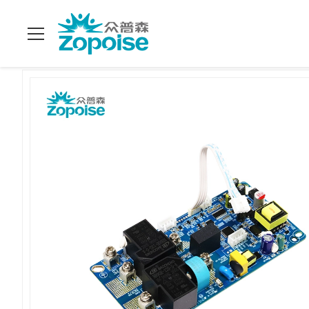
বাড়ি
>
পণ্য
>
SKD CKD EV চার্জিং সলিউশন
>
পোর্টেবল স্মার্ট বেসিক এসি চার্জ