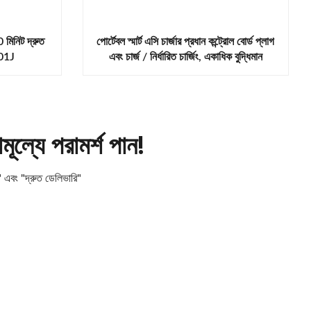
 মিনিট দ্রুত
পোর্টেবল স্মার্ট এসি চার্জার প্রধান কন্ট্রোল বোর্ড প্লাগ
.01J
এবং চার্জ / নির্ধারিত চার্জিং, একাধিক বুদ্ধিমান
সনাক্তকরণ, 4-পদক্ষেপ বর্তমান সমন্বয়।
ল্যে পরামর্শ পান!
" এবং "দ্রুত ডেলিভারি"