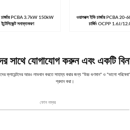
ইভি চার্জার PCBA 3.7kW 150kW
ওয়ালবক্স ইভি চার্জার PCBA 20-60
ইন্টেলিজেন্ট সনাক্তকরণ
চার্জিং OCPP 1.6J/12
ের সাথে যোগাযোগ করুন এবং একটি বিনামূ
ের ক্লায়েন্টদের আরও লাভবান করতে সাহায্য করার জন্য "উচ্চ গুণমান" ও "ভালো পরিষেবা
প্রদান করা।