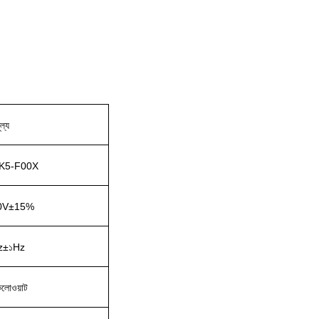
ূল্য
K5-F00X
0V±15%
z±১Hz
িলোওয়াট