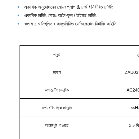
•
একাধিক অনুমোদনের মোডঃ প্লাগ & চার্জ / নির্ধারিত চার্জিং
•
একাধিক চার্জিং মোডঃ অটো-ফুল / টাইমড চার্জিং
•
ক্লাস ১.০ নির্ভুলতার অন্তর্নির্মিত ডেডিকেটেড মিটারিং আইসি
পয়েন্ট
ম
মডেল
ZAU03
অপারেটিং ভোল্টেজ
AC24
অপারেটিং ফ্রিকোয়েন্সি
৬০H
আউটপুট পাওয়ার
3.৫ ক