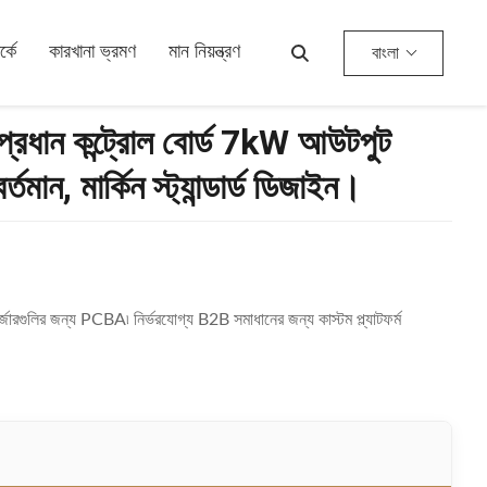
জাইন।
্কে
কারখানা ভ্রমণ
মান নিয়ন্ত্রণ
বাংলা
জার প্রধান কন্ট্রোল বোর্ড 7kW আউটপুট
মান, মার্কিন স্ট্যান্ডার্ড ডিজাইন।
চার্জারগুলির জন্য PCBA৷ নির্ভরযোগ্য B2B সমাধানের জন্য কাস্টম প্ল্যাটফর্ম