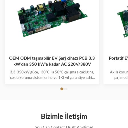
OEM ODM taşınabilir EV Şarj cihazı PCB 3.3
Portatif 
kW'dan 350 kW'a kadar AC 220V/380V
3,3-350kW güce, -30°C ila 50°C çalışma sıcaklığına,
Akıllı koru
çoklu koruma sistemlerine ve 1-3 yıl garantiye sahip
şarj modl
taşınabilir EV şarj cihazları için PCBA. Tak ve şarj
(3,7kW-150k
kolaylığıyla tüm önemli EV modellerini destekler.
Bizimle İletişim
You Can Contact Us At Anytime!