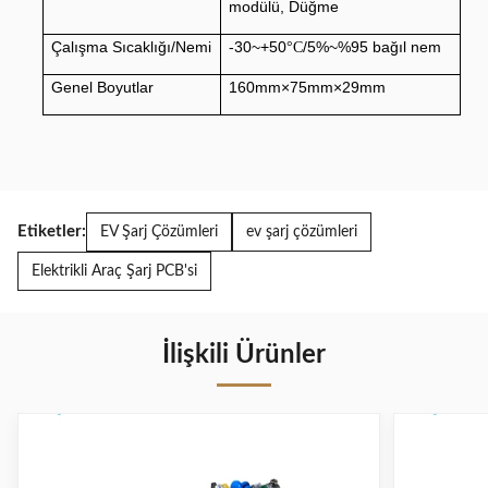
modülü, Düğme
Çalışma Sıcaklığı/Nemi
-30~+50
/5%~%95 bağıl nem
°C
Genel Boyutlar
160mm×75mm×29mm
Etiketler:
EV Şarj Çözümleri
ev şarj çözümleri
Elektrikli Araç Şarj PCB'si
İlişkili Ürünler