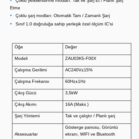
•
Çoklu yetkilendirme modları: Tak ve Şarj Et / Planlı Şarj
Etme
•
Çoklu şarj modları: Otomatik Tam / Zamanlı Şarj
•
Sınıf 1.0 doğruluğa sahip yerleşik özel ölçüm IC'si
Öğe
Değer
Modeli
ZAU03K5-F00X
Çalışma Gerilimi
AC240V±15%
Çalışma Frekansı
60Hz±1Hz
Çıkış Gücü
3,5kW
Çıkış Akımı
16A (Maks.)
Şarj Yöntemi
Tak ve çalıştır / Planlı şarj
Gösterge panosu, Görüntü
Aksesuarlar
ekranı, WIFI ve Bluetooth