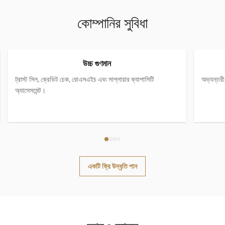
কোম্পানির সুবিধা
উচ্চ গুণমান
ট্রাস্ট সিল, ক্রেডিট চেক, রোএসএইচ এবং সাপ্লায়ার ক্যাপাসিটি
অভ্যন্তরী
অ্যাসেসমেন্ট।
একটি ফ্রি উদ্ধৃতি পান