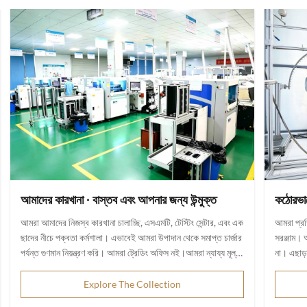
আমাদের কারখানা ∙ বাস্তব এবং আপনার জন্য উন্মুক্ত
কঠোরভাবে
আমরা আমাদের নিজস্ব কারখানা চালাচ্ছি, এসএমটি, টেস্টিং সেন্টার, এবং এক
আমরা প্রতি
ছাদের নীচে পক্বতা কর্মশালা। এভাবেই আমরা উপাদান থেকে সমাপ্ত চার্জার
সরঞ্জাম। 
পর্যন্ত গুণমান নিয়ন্ত্রণ করি। আমরা ট্রেডিং অফিস নই।আমরা ন্যায্য মূল্য
না। এছাড
দিয়ে আসল OEM / ODM করি. এবং আপনি যে কোন সময় এটি দেখতে
ল্যাব যোগ্
আসতে স্বাগত জানাই ¢ আপনি যখন আসতে চান আমাদের জানান.
রিপোর্টের 
Explore The Collection