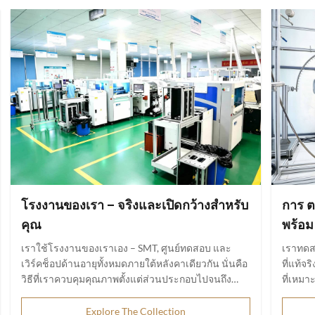
โรงงานของเรา – จริงและเปิดกว้างสำหรับ
การ ต
คุณ
พร้อม
เราใช้โรงงานของเราเอง – SMT, ศูนย์ทดสอบ และ
เราทดส
เวิร์คช็อปด้านอายุทั้งหมดภายใต้หลังคาเดียวกัน นั่นคือ
ที่แท้จ
วิธีที่เราควบคุมคุณภาพตั้งแต่ส่วนประกอบไปจนถึง
ที่เหมา
เครื่องชาร์จที่เสร็จสมบูรณ์ เราไม่ใช่สำนักงานการค้า
คุณสมบ
เราทำ OEM/ODM จริงด้วยราคาที่ยุติธรรม และคุณ
รุ่นไห
Explore The Collection