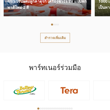
กรณีปรับแต่งลูกค้าตุรกี เครื่องชาร์จ EV แบบพก
1000 เ
พาสีใหม่ 2 สี
เป็นท
สำรวจเพิ่มเติม
พาร์ทเนอร์ร่วมมือ