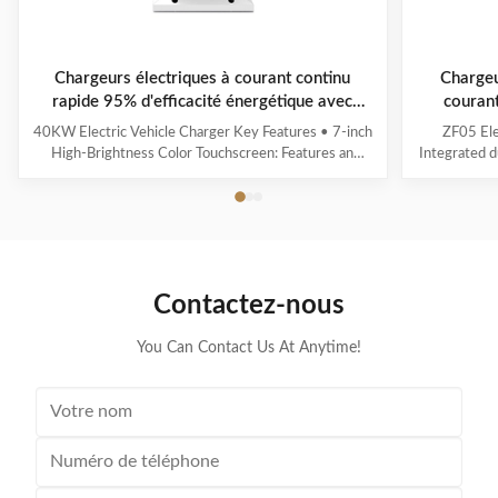
Chargeurs électriques à courant continu
Chargeu
rapide 95% d'efficacité énergétique avec
courant
écran tactile de 7 pouces OCPP 1.6
intel
40KW Electric Vehicle Charger Key Features • 7-inch
ZF05 Ele
High-Brightness Color Touchscreen: Features an
Integrated d
intuitive user interface (UI) with clear and real-time
Multi
display of charging status. • Energy Efficiency ≥ 95%:
voltage/cu
Effectively minimizes energy loss, contributing to
calculation 
optimized operational cost control. • ...
indicator f
Contactez-nous
You Can Contact Us At Anytime!