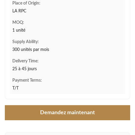
Place of Origin:
LA RPC
MOQ:
1 unité
Supply Ability:
300 unités par mois
Delivery Time:
25 à 45 jours
Payment Terms:
T/T
Demandez maintenant