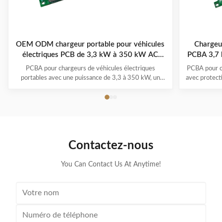
OEM ODM chargeur portable pour véhicules
Chargeur
électriques PCB de 3,3 kW à 350 kW AC
PCBA 3,7 
220V/380V
PCBA pour chargeurs de véhicules électriques
PCBA pour c
portables avec une puissance de 3,3 à 350 kW, un
avec protecti
fonctionnement de -30°C à 50°C, des systèmes
1,0) et pl
multi-protection et une garantie de 1 à 3 ans. Prend
-30°C à 
en charge tous les principaux modèles de véhicules
électriques avec la commodité du branchement et de
la recharge.
Contactez-nous
You Can Contact Us At Anytime!