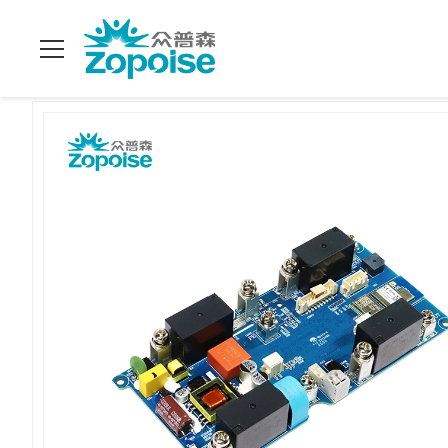
বাড়ি
>
পণ্য
>
SKD CKD EV চার্জিং সলিউশন
>
পোর্টেবল স্মার্ট ইউরোপীয় স্ট্যান