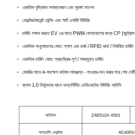
•
একাধিক বুদ্ধিমান সনাক্তকরণ এবং সুরক্ষা ফাংশন
•
ভোল্টেজ/কারেন্ট সেন্সিং এবং স্মার্ট এনার্জি মিটারিং
•
চার্জিং সক্ষম করতে EV এর সাথে PWM যোগাযোগের জন্য CP (কন্ট্রোল
•
একাধিক অনুমোদনের মোড: প্লাগ এবং চার্জ / RFID কার্ড / নির্ধারিত চার্জিং
•
একাধিক চার্জিং মোড: স্বয়ংক্রিয়-পূর্ণ / সময়যুক্ত চার্জিং
•
মেমরির সাথে 4-পদক্ষেপ বর্তমান সামঞ্জস্য - পাওয়ার-অন করার পরে শেষ সেটি
•
ক্লাস 1.0 নির্ভুলতার সাথে অন্তর্নির্মিত ডেডিকেটেড মিটারিং আইসি
আইটেম
ZAE011K-X001
অপারেটিং ভোল্টেজ
AC400V