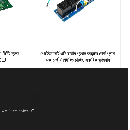
 মিনিট দ্রুত
পোর্টেবল স্মার্ট এসি চার্জার প্রধান কন্ট্রোল বোর্ড প্লাগ
.01J
এবং চার্জ / নির্ধারিত চার্জিং, একাধিক বুদ্ধিমান
সনাক্তকরণ, 4-পদক্ষেপ বর্তমান সমন্বয়।
ল্যে পরামর্শ পান!
" এবং "দ্রুত ডেলিভারি"