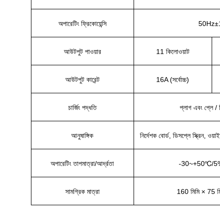
অপারেটিং ফ্রিকোয়েন্সি
50Hz±
আউটপুট পাওয়ার
11 কিলোওয়াট
আউটপুট কারেন্ট
16A (সর্বোচ্চ)
চার্জিং পদ্ধতি
প্লাগ এবং প্লে / নি
আনুষাঙ্গিক
নির্দেশক বোর্ড, ডিসপ্লে স্ক্রিন, ওয
অপারেটিং তাপমাত্রা/আর্দ্রতা
-30~+50℃/
সামগ্রিক মাত্রা
160 মিমি × 75 ম