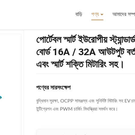
্ডার্ড থ্রি-ফেজ এসি চার্জার প্রধান কন্ট্রোল বোর্ড 16A / 32A আউটপুট বর্তমান, প্লাগ এবং চার্জ / নির্ধার
বাড়ি
পণ্য
আমাদের সম্পর
পোর্টেবল স্মার্ট ইউরোপীয় স্ট্যান্ড
বোর্ড 16A / 32A আউটপুট বর্তমান,
এবং স্মার্ট শক্তি মিটারিং সহ।
পণ্যের সারসংক্ষেপ
বুদ্ধিমান সুরক্ষা, OCPP সামঞ্জস্য এবং সুনির্দিষ্ট মিটারিং সহ EV 
ইন্টিগ্রেশন এবং PWM চার্জিং মিথস্ক্রিয়া সমর্থন করে।