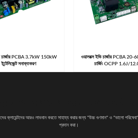
ইভি চার্জার PCBA 3.7kW 150kW
ওয়ালবক্স ইভি চার্জার PCBA 20-60
ইন্টেলিজেন্ট সনাক্তকরণ
চার্জিং OCPP 1.6J/12
ের সাথে যোগাযোগ করুন এবং একটি বিনামূ
ের ক্লায়েন্টদের আরও লাভবান করতে সাহায্য করার জন্য "উচ্চ গুণমান" ও "ভালো পরিষেবা
প্রদান করা।