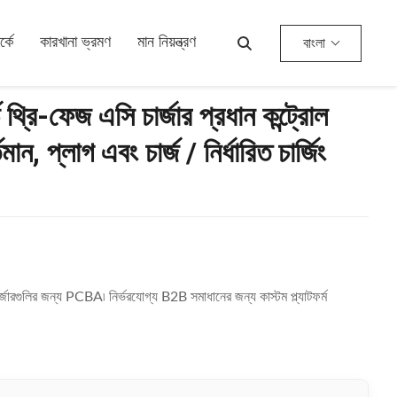
িত চার্জিং এবং স্মার্ট শক্তি মিটারিং সহ।
্কে
কারখানা ভ্রমণ
মান নিয়ন্ত্রণ
বাংলা
ার্ড থ্রি-ফেজ এসি চার্জার প্রধান কন্ট্রোল
 প্লাগ এবং চার্জ / নির্ধারিত চার্জিং
চার্জারগুলির জন্য PCBA৷ নির্ভরযোগ্য B2B সমাধানের জন্য কাস্টম প্ল্যাটফর্ম