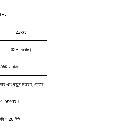
1Hz
22kW
32A (সর্বোচ্চ)
র্ধারিত চার্জিং
়াইফাই এবং ব্লুটুথ মডিউল, বোতাম
5%~95%RH
িমি × 28 মিমি