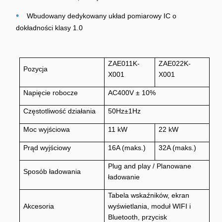
•
Wbudowany dedykowany układ pomiarowy IC o
dokładności klasy 1.0
ZAE011K-
ZAE022K-
Pozycja
X001
X001
Napięcie robocze
AC400V ± 10%
Częstotliwość działania
50Hz±1Hz
Moc wyjściowa
11 kW
22 kW
Prąd wyjściowy
16A (maks.)
32A (maks.)
Plug and play / Planowane
Sposób ładowania
ładowanie
Tabela wskaźników, ekran
Akcesoria
wyświetlania, moduł WIFI i
Bluetooth, przycisk