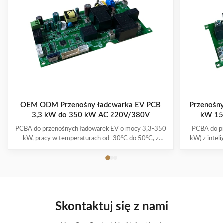
OEM ODM Przenośny ładowarka EV PCB
Przenośny
3,3 kW do 350 kW AC 220V/380V
kW 150
PCBA do przenośnych ładowarek EV o mocy 3,3-350
PCBA do p
kW, pracy w temperaturach od -30°C do 50°C, z
kW) z inte
wieloma systemami zabezpieczeń i gwarancją 1-3 lata.
pomiarem
Obsługuje wszystkie główne modele pojazdów
ładowania. D
elektrycznych z wygodą podłączania i ładowania.
Skontaktuj się z nami