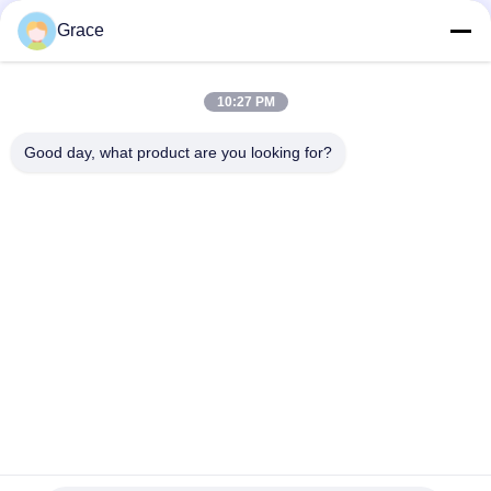
Grace
10:27 PM
Good day, what product are you looking for?
ส่ง
86--4008465288-2
info@zopoise.com
บ้าน
ผลิตภัณฑ์
เกี่ยวกับเรา
ทัวร์โรงงาน
ควบคุมคุณภาพ
ติดต่อเรา
ขออ้าง
ข่าว
ทุกกรณี