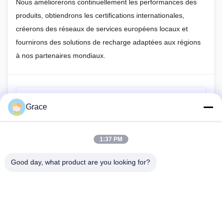
Nous améliorerons continuellement les performances des
produits, obtiendrons les certifications internationales,
créerons des réseaux de services européens locaux et
fournirons des solutions de recharge adaptées aux régions
à nos partenaires mondiaux.
Article précédent
Grace
Comment calculer la vitesse de charge des chargeurs de
véhicules électriques ?
1:37 PM
Article suivant
Analyse du marché des véhicules électriques et de
Good day, what product are you looking for?
l'infrastructure de recharge en Asie du Sud-Est, mai 2026