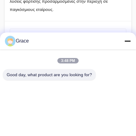
λύσεις φόρτισης προσαρμοσμένες στην περιοχή σε
παγκόσμιους εταίρους.
Προηγούμενη ανάρτηση
Grace
Πώς να υπολογίσετε την ταχύτητα φόρτισης για
φορτιστές ηλεκτρικών οχημάτων;
3:48 PM
Επόμενη Ανάρτηση
Νοτιοανατολική Ασία Αγορά EV και Ανάλυση υποδομής
Good day, what product are you looking for?
φόρτισης | Μάιος 2026
86--4008465288-2