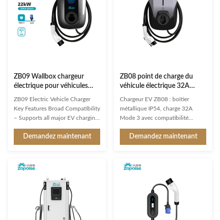
ZB09 Wallbox chargeur
ZB08 point de charge du
électrique pour véhicules
véhicule électrique 32A
électriques6, 7 ‰ 11 kW,
courant de charge IP54
ZB09 Electric Vehicle Charger
Chargeur EV ZB08 : boîtier
250 ‰ 480 VAC
Niveau de protection avec
Key Features Broad Compatibility
métallique IP54, charge 32A
boîtier en alliage d'aluminium
– Supports all major EV charging
Mode 3 avec compatibilité
interfaces and protocols.
CHAdeMO/CCS. Comprend
Demandez maintenant
Demandez maintenant
Intelligent Multi-Detection –
OCPP 1.6, équilibrage de charge,
Real-time voltage/current
modes multi-authentification et
monitoring, precise battery state
certifications ETL/CE/CCC.
calculation, and comprehensive
Fonctionnement de -20°C à 50°C
safety protection. 3" Round LCD
avec garantie 2 ans.
Display – Clearly shows ...