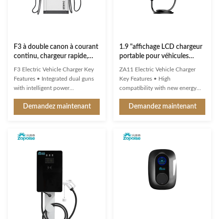
F3 à double canon à courant
1.9 "affichage LCD chargeur
continu, chargeur rapide,
portable pour véhicules
refroidissement par air
électriques ZA11 4 niveaux
F3 Electric Vehicle Charger Key
ZA11 Electric Vehicle Charger
intelligent 1000V pour
de courant réglable
Features • Integrated dual guns
Key Features • High
véhicules électriques
with intelligent power
compatibility with new energy
distribution • Intelligent Security
vehicle charging interfaces and
Demandez maintenant
Demandez maintenant
Guard continuously monitors 24
protocols • Multi-intelligent
dynamic data points including
detection with real-time
BMS data anomalies, battery
voltage/current monitoring •
thermal runaway, and gun head
Precise power calculation and
overheating • High charging
comprehensive safety protection
safety with dynamic power ...
• 1.9" LCD display showing
standby, ...