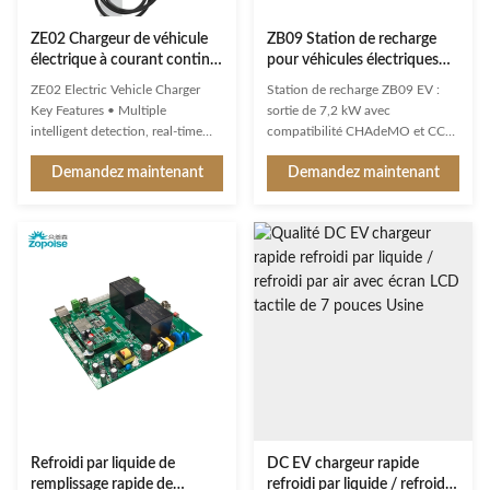
ZE02 Chargeur de véhicule
ZB09 Station de recharge
électrique à courant continu
pour véhicules électriques
150-1000VDC Sortie avec
7,2 kW 32A avec détection
ZE02 Electric Vehicle Charger
Station de recharge ZB09 EV :
écran tactile LCD Protection
multi-intelligente
Key Features • Multiple
sortie de 7,2 kW avec
IP55
intelligent detection, real-time
compatibilité CHAdeMO et CCS.
voltage/current monitoring and
Comprend OCPP 1.6, réglage du
Demandez maintenant
Demandez maintenant
precise battery calculation with
courant à 4 niveaux, équilibrage
full safety protection. • RFID/
de charge et plusieurs modes
Scanning Code Charging/VIN
d'autorisation. Certifié ETL/cETL,
Code Charging/ Password
CE, TÜV. Options de montage
Charging, etc. • Breathing light
mural/sur socle.
displays the charging status and
...
Refroidi par liquide de
DC EV chargeur rapide
remplissage rapide de
refroidi par liquide / refroidi