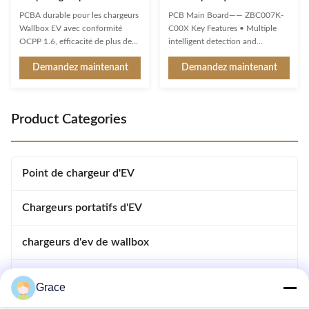
chargeur PCBA OCPP
par air avec écran LCD
PCBA durable pour les chargeurs
PCB Main Board—— ZBC007K-
1.6J/12.01J de Wallbox EV
tactile de 7 pouces
Wallbox EV avec conformité
C00X Key Features • Multiple
refroidi par air
OCPP 1.6, efficacité de plus de
intelligent detection and
95 % et fonctionnalités de
protection functions • Voltage
Demandez maintenant
Demandez maintenant
sécurité complètes. Options
and current detection with
d'assemblage SKD/CKD
accurate power calculation •
personnalisées disponibles avec
Ethernet data transfer capability
une garantie de 1 à 3 ans pour
(function reserved) • CP
Product Categories
des solutions de
detection function for PWM
remplacement/réparation B2B
interaction with electric vehicles
fiables.
• Multiple ...
Point de chargeur d'EV
Chargeurs portatifs d'EV
chargeurs d'ev de wallbox
Chargeurs électriques à courant continu
Grace