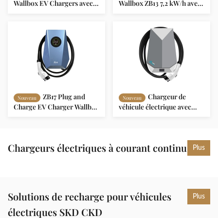
Wallbox EV Chargers avec
Wallbox ZB13 7,2 kW/h avec
système d'équilibrage de
écran 4,3" Protocole OCPP
charge OCPP 1.6 Protocole
1.6
ZB04
ZB17 Plug and
Chargeur de
Nouveau
Nouveau
Charge EV Charger Wallbox
véhicule électrique avec
Surveillance à distance 32A
surveillance en temps réel
40A 48A 16A
OCPP1.6 Protocole ZB14
Chargeurs électriques à courant continu
Plus
Solutions de recharge pour véhicules
Plus
électriques SKD CKD