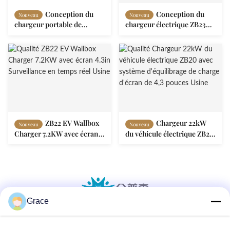
Conception du
Conception du
Nouveau
Nouveau
chargeur portable de
chargeur électrique ZB23
véhicule électrique ZA13 16A
Wallbox avec écran de 4,3
32A avec écran OLED de 1,3
pouces de surveillance en
"
temps réel
ZB22 EV Wallbox
Chargeur 22kW
Nouveau
Nouveau
Charger 7.2KW avec écran
du véhicule électrique ZB20
4.3in Surveillance en temps
avec système d'équilibrage
réel
de charge d'écran de 4,3
pouces
Grace
86--4008465288-2
info@zopoise.com