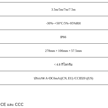
3.5m/5m/7m/7.5m
-30%~+50°C/5%~95%RH
IP66
278mm × 106mm × 57.5mm
< 4.8 กิโลกรัม
ประเภท A+DC6mA ((CN, EU) /CCID20 ((US)
, CE และ CCC