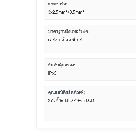
สายชาร์จ:
3x2.5mm²+0.5mm²
มาตรฐานอินเทอร์เฟซ:
เทสลา เอ็นเอซีเอส
อันดับคุ้มครอง:
IP65
คุณสมบัติผลิตภัณฑ์:
2ตัวชี้วัด LED 4'+จอ LCD