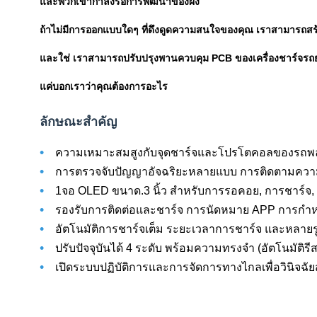
และพวกเขากําลังรอการพัฒนาของผง
ถ้าไม่มีการออกแบบใดๆ ที่ดึงดูดความสนใจของคุณ เราสามารถสร
และใช่ เราสามารถปรับปรุงพานควบคุม PCB ของเครื่องชาร์จรถ
แค่บอกเราว่าคุณต้องการอะไร
ลักษณะสําคัญ
•
ความเหมาะสมสูงกับจุดชาร์จและโปรโตคอลของรถพล
•
การตรวจจับปัญญาอัจฉริยะหลายแบบ การติดตามความตึ
•
1จอ OLED ขนาด.3 นิ้ว สําหรับการรอคอย, การชาร์
•
รองรับการติดต่อและชาร์จ การนัดหมาย APP การกําห
•
อัตโนมัติการชาร์จเต็ม ระยะเวลาการชาร์จ และหลาย
•
ปรับปัจจุบันได้ 4 ระดับ พร้อมความทรงจํา (อัตโนมัติรีสโต
•
เปิดระบบปฏิบัติการและการจัดการทางไกลเพื่อวินิจฉ