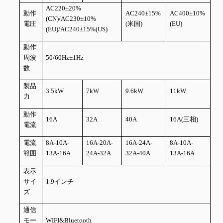
AC220±20%
動作
AC240±15%
AC400±10%
(CN)/AC230±10%
電圧
(米国)
(EU)
(EU)/AC240±15%(US)
動作
周波
50/60Hz±1Hz
数
製品
3.5kW
7kW
9.6kW
11kW
力
動作
16A
32A
40A
16A(三相)
電流
電流
8A-10A-
16A-20A-
16A-24A-
8A-10A-
範囲
13A-16A
24A-32A
32A-40A
13A-16A
表示
サイ
1.9インチ
ズ
通信
モー
WIFI&Bluetooth