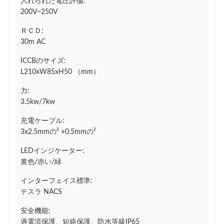
入れられた電圧評価:
200V~250V
ＲＣＤ:
30m AC
ICCBのサイズ:
L210xW85xH50 （mm）
力:
3.5kw/7kw
充電ケーブル:
3x2.5mmの² +0.5mmの²
LEDインジケーター:
黄色/赤い/緑
インターフェイス標準:
テスラ NACS
安全機能:
過電流保護、短絡保護、防水等級IP65