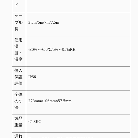
ド
ケー
ブル
3.5m/5m/7m/7.5m
長
使用
温
-30%～+50℃/5%～95%RH
度・
湿度
侵入
保護
IP66
評価
全体
の寸
278mm×106mm×57.5mm
法
製品
<4.8KG
重量
漏れ