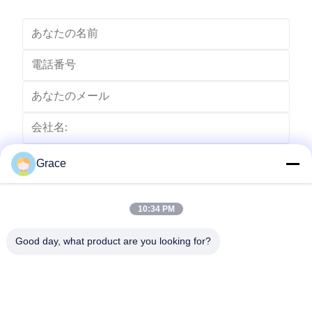
全保護付きの正確なバッテリー計算 • ...
視、および
Grace
10:34 PM
Good day, what product are you looking for?
送りなさい