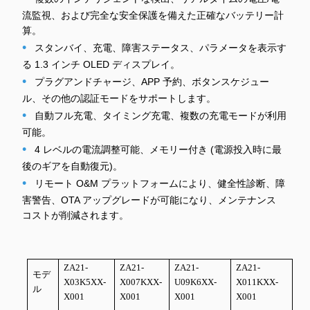
流監視、および完全な安全保護を備えた正確なバッテリー計
算。
•
スタンバイ、充電、障害ステータス、パラメータを表示す
る 1.3 インチ OLED ディスプレイ。
•
プラグアンドチャージ、APP 予約、ボタンスケジュー
ル、その他の認証モードをサポートします。
•
自動フル充電、タイミング充電、複数の充電モードが利用
可能。
•
4 レベルの電流調整可能、メモリー付き (電源投入時に最
後のギアを自動復元)。
•
リモート O&M プラットフォームにより、健全性診断、障
害警告、OTA アップグレードが可能になり、メンテナンス
コストが削減されます。
ZA21-
ZA21-
ZA21-
ZA21-
モデ
X03K5XX-
X007KXX-
U09K6XX-
X011KXX-
ル
X001
X001
X001
X001