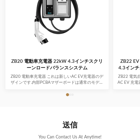
ZB20 電動車充電器 22kW 4.3インチスクリ
ZB22 
ーンロードバランスシステム
4.3イン
ZB20 電動車充電器 これは新しいAC EV充電器のデ
ZB22 電
ザインです.内部PCBAマザーボードは通常のモデル
AC EV 
と同じです.外側/囲いだけが新しく,模具開発を待っ
ボードは通
ています. このデザインが 目を引くものがない場合
新しく、金
あなたのアイデアを元に 完全に新しい外観も作れま
も気に入ら
す電気自動車の電池充電器のPCB主制御ボードを再
新しい外観
構築することもできます. 特定の技術要件があれば,
の技術要件が
必要なものを教えてください.. 主要 な 特徴 • 医療機
制御基板を
送信
関 新エネルギー車両の充電ポートとプロトコルとの
をお知らせく
高度な互換性 • 医療機関 複数のインテリジェント検
充電ポート
出,リアルタイムの電圧/電流モニタリング,完全な安
ンテリジェ
You Can Contact Us At Anytime!