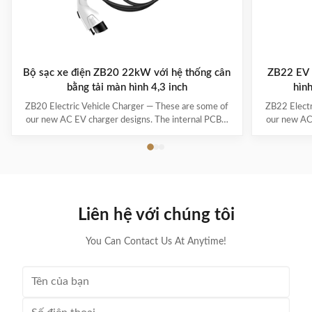
Bộ sạc xe điện ZB20 22kW với hệ thống cân
ZB22 EV 
bằng tải màn hình 4,3 inch
hìn
ZB20 Electric Vehicle Charger — These are some of
ZB22 Electr
our new AC EV charger designs. The internal PCBA
our new AC
motherboards are the same as our regular models –
motherboard
only the exteriors/enclosures are new, and they’re
only the ex
waiting for mold development. If none of these
waiting f
designs really catch your eye, we can also create a ...
designs real
Liên hệ với chúng tôi
You Can Contact Us At Anytime!