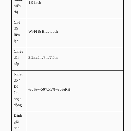
1,9 inch
hiển
thị
Chế
độ
Wi-Fi & Bluetooth
liên
lạc
Chiều
dài
3,5m/5m/7m/7,5m
cáp
Nhiệt
độ /
Độ
-30%~+50°C/5%~95%RH
ẩm
hoạt
động
Đánh
giá
bảo