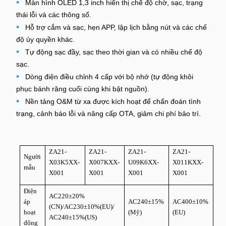
•
Màn hình OLED 1,3 inch hiển thị chế độ chờ, sạc, trạng
thái lỗi và các thông số.
•
Hỗ trợ cắm và sạc, hẹn APP, lập lịch bằng nút và các chế
độ ủy quyền khác.
•
Tự động sạc đầy, sạc theo thời gian và có nhiều chế độ
sạc.
•
Dòng điện điều chỉnh 4 cấp với bộ nhớ (tự động khôi
phục bánh răng cuối cùng khi bật nguồn).
•
Nền tảng O&M từ xa được kích hoạt để chẩn đoán tình
trạng, cảnh báo lỗi và nâng cấp OTA, giảm chi phí bảo trì.
ZA21-
ZA21-
ZA21-
ZA21-
Người
X03K5XX-
X007KXX-
U09K6XX-
X011KXX-
mẫu
X001
X001
X001
X001
Điện
AC220±20%
áp
AC240±15%
AC400±10%
(CN)/AC230±10%(EU)/
hoạt
(Mỹ)
(EU)
AC240±15%(US)
động