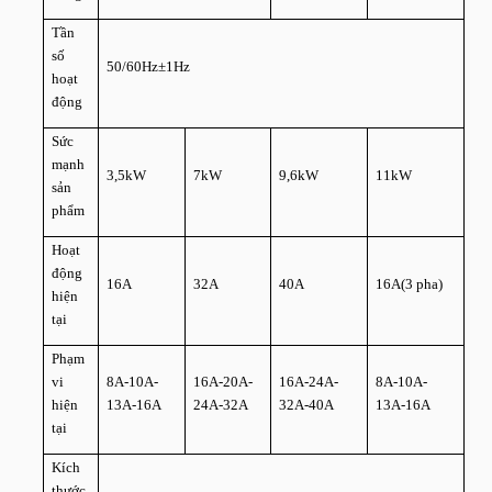
Tần
số
50/60Hz±1Hz
hoạt
động
Sức
mạnh
3,5kW
7kW
9,6kW
11kW
sản
phẩm
Hoạt
động
16A
32A
40A
16A(3 pha)
hiện
tại
Phạm
vi
8A-10A-
16A-20A-
16A-24A-
8A-10A-
hiện
13A-16A
24A-32A
32A-40A
13A-16A
tại
Kích
thước