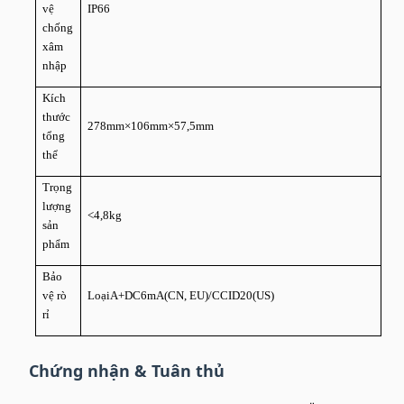
vệ
IP66
chống
xâm
nhập
Kích
thước
278mm×106mm×57,5mm
tổng
thể
Trọng
lượng
<4,8kg
sản
phẩm
Bảo
vệ rò
LoạiA+DC6mA(CN, EU)/CCID20(US)
rỉ
Chứng nhận & Tuân thủ