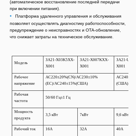
(автоматическое восстановление последней передачи
при включении питания).
•
Платформа удаленного управления и обслуживания
позволяет осуществлять диагностику работоспособности,
предупреждение о неисправностях и OTA-обновление,
что снижает затраты на техническое обслуживание.
ЗА21-X03K5XX-
ЗА21-X007KXX-
ЗА21-U09
Модель
X001
X001
X001
Рабочее
AC220±20%(CN)/AC230±10%
AC240±15
напряжение
(ЕС)/AC240±15%(США)
(США)
Рабочая
50/60 Гц±1 Гц
частота
Мощность
3,5 кВт
7кВт
9,6 кВт
продукта
Рабочий ток
16А
32А
40А