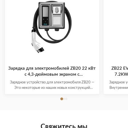
Зарядка для электромобилей ZB20 22 кВт
ZB22 EV
с 4,3-дюймовым экраном с
7.2KW 
балансирующей системой нагрузки
Зарядное устройство для электромобиля ZB20 —
Зарядное 
Это некоторые из наших новых конструкций
Внутренни
зарядных устройств для электромобилей
как у наши
переменного тока. Внутренние материнские платы
корпуса н
PCBA такие же, как и у наших обычных моделей –
Если ни 
только внешний вид/корпус новый, и они ждут
вашего 
разработки пресс-формы. Если ни один и...
совершен
Свяжитесь мы