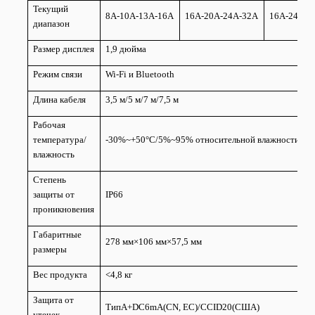
Текущий
8А-10А-13А-16А
16А-20А-24А-32А
16А-24А-3
диапазон
Размер дисплея
1,9 дюйма
Режим связи
Wi-Fi и Bluetooth
Длина кабеля
3,5 м/5 м/7 м/7,5 м
Рабочая
температура/
-30%~+50°C/5%~95% относительной влажности
влажность
Степень
защиты от
IP66
проникновения
Габаритные
278 мм×106 мм×57,5 мм
размеры
Вес продукта
<4,8 кг
Защита от
ТипA+DC6mA(CN, ЕС)/CCID20(США)
утечек