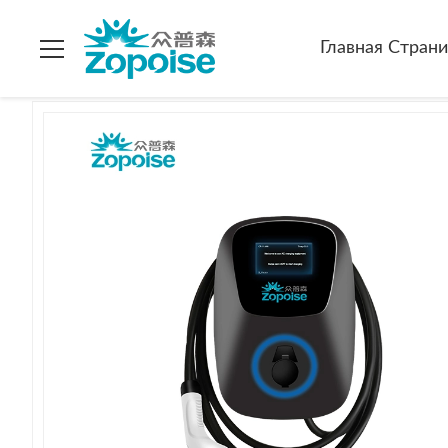
Дом
>
продукты
>
Пункт заряжателя EV
>
ZB04 Wallbox E
Главная Стран