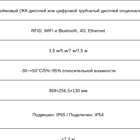
дюймовый (ЖК-дисплей или цифровой трубчатый дисплей опционал
RFID, WIFI и Bluetooth, 4G, Ethernet
3,5 м/5 м/7 м/7,5 м
-30~+50°C/5%~95% относительной влажности
368×256,5×130 мм
Подвешен: IP65 / Подключен: IP54
<7,2 кг