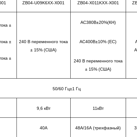
001
ZB04-U09K6XX-X001
ZB04-X011KXX-X001
ZB
AC380В±20%(КН)
тока ±
тока ±
240 В переменного тока
AC400В±10% (ЕС)
± 15% (США)
A
тока ±
240 В переменного тока
± 15% (США)
50/60 Гц±1 Гц
9,6 кВт
11кВт
40А
48А/16А (трехфазный)
3