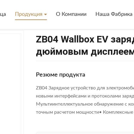
V Зарядный Пункт С 4,3-Дюймовым Дисплеем OCPP 1.6 Протокол
ица
Продукция
О Компании
Наша Фабрика
ZB04 Wallbox EV заря
дюймовым дисплеем 
Резюме продукта
ZB04 Зарядное устройство для электромоб
новыми интерфейсами и протоколами заряд
Мультиинтеллектуальное обнаружение с ко
точным расчетом мощности• Комплексные с