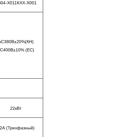
04-X011KXX-X001
AC380В±20%(КН)
C400В±10% (ЕС)
22кВт
2А (Трехфазный)