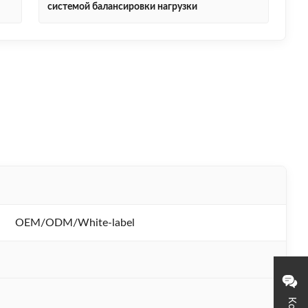
системой балансировки нагрузки
OEM/ODM/White-label