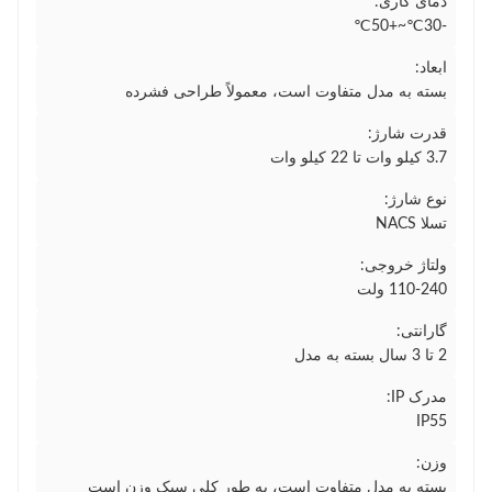
دمای کاری:
-30℃~+50℃
ابعاد:
بسته به مدل متفاوت است، معمولاً طراحی فشرده
قدرت شارژ:
3.7 کیلو وات تا 22 کیلو وات
نوع شارژ:
تسلا NACS
ولتاژ خروجی:
110-240 ولت
گارانتی:
2 تا 3 سال بسته به مدل
مدرک IP:
IP55
وزن:
بسته به مدل متفاوت است، به طور کلی سبک وزن است