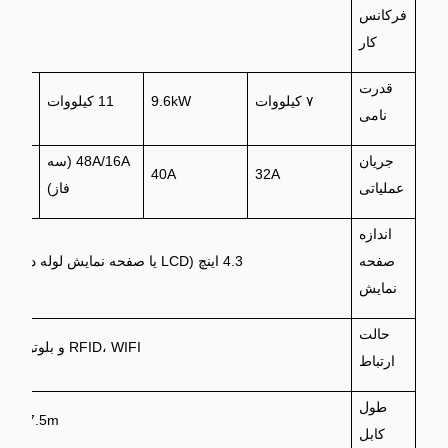
فرکانس
±1Hz
کار
قدرت
۷ کیلووات
9.6kW
11 کیلووات
۲۲ کیلو
نامی
جریان
48A/16A (سه
32A
40A
32A (سه فاز)
عملیاتی
فاز)
اندازه
صفحه
4.3 اینچ (LCD یا صفحه نمایش لوله دیجیتال اختیاری)
نمایش
حالت
RFID، WIFI و بلوتوث، 4G، اترنت
ارتباط
طول
/7m/7.5m
کابل