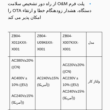
•
پلت فرم O&M از راه دور تشخیص سلامت
دستگاه، هشدار زودهنگام خطا و ارتقاء OTA را
امکان پذیر می کند
ZB04-
ZB04-
ZB04-
مدل
X007KXX-
U09K6XX-
X011KXX-
-
X001
X001
X001
AC380V±20%
AC220V±20%
((CN)
±20%
((CN)
AC400V ±
AC240V±15%
AC230V ±
ولتاژ کار
10% ((EU)
((آمریکا)
10% ((EU)
±
U)
AC240V±15%
AC240V±15%
((آمریکا)
((آمریکا)