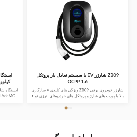
ZB09 شارژر EV با سیستم تعادل بار پروتکل
OCPP 1.6
کیلووات 32 آمپر با تشخ
شارژر خودروی برقی ZB09 ویژگی های کلیدی • سازگاری
بالا با پورت های شارژ و پروتکل های خودروهای انرژی نو •
تشخیص چندگانه هوشمند، نظارت بر ولتاژ/جریان در زمان
سطحی، تع
واقعی و محاسبه دقیق باتری با حفاظت کامل ایمنی •
صفحه گرد 3 اینچی حالت آماده به کار، شارژ، وضعیت خطا
و پارامترها را نمایش می دهد • حالت های مجوز چ...