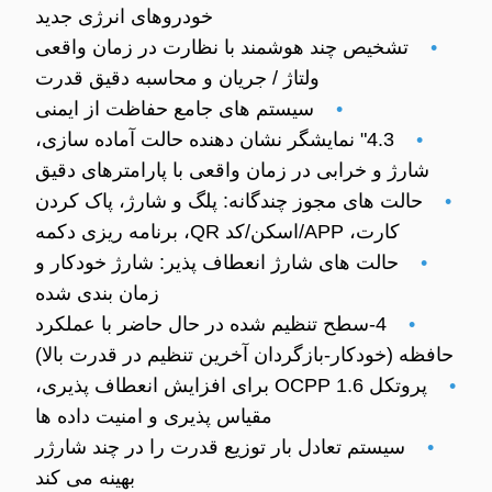
خودروهای انرژی جدید
•
تشخیص چند هوشمند با نظارت در زمان واقعی
ولتاژ / جریان و محاسبه دقیق قدرت
•
سیستم های جامع حفاظت از ایمنی
•
4.3" نمایشگر نشان دهنده حالت آماده سازی،
شارژ و خرابی در زمان واقعی با پارامترهای دقیق
•
حالت های مجوز چندگانه: پلگ و شارژ، پاک کردن
کارت، APP/اسکن/کد QR، برنامه ریزی دکمه
•
حالت های شارژ انعطاف پذیر: شارژ خودکار و
زمان بندی شده
•
4-سطح تنظیم شده در حال حاضر با عملکرد
حافظه (خودکار-بازگردان آخرین تنظیم در قدرت بالا)
•
پروتکل OCPP 1.6 برای افزایش انعطاف پذیری،
مقیاس پذیری و امنیت داده ها
•
سیستم تعادل بار توزیع قدرت را در چند شارژر
بهینه می کند