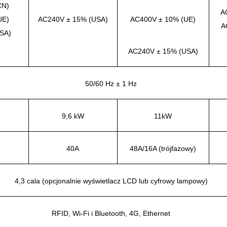
CN)
A
UE)
AC240V ± 15% (USA)
AC400V ± 10% (UE)
A
SA)
AC240V ± 15% (USA)
50/60 Hz ± 1 Hz
9,6 kW
11kW
40A
48A/16A (trójfazowy)
4,3 cala (opcjonalnie wyświetlacz LCD lub cyfrowy lampowy)
RFID, Wi-Fi i Bluetooth, 4G, Ethernet