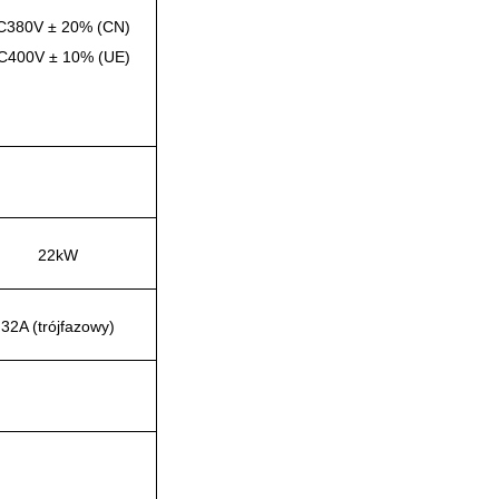
C380V ± 20% (CN)
C400V ± 10% (UE)
22kW
32A (trójfazowy)