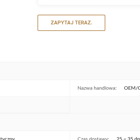
ZAPYTAJ TERAZ.
Nazwa handlowa:
OEM/O
styczny
Czas dostawy:
25 ~ 35 dn