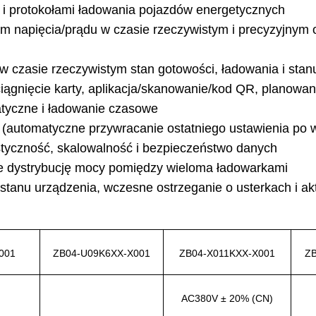
 i protokołami ładowania pojazdów energetycznych
em napięcia/prądu w czasie rzeczywistym i precyzyjnym
 w czasie rzeczywistym stan gotowości, ładowania i st
eciągnięcie karty, aplikacja/skanowanie/kod QR, planowa
atyczne i ładowanie czasowe
 (automatyczne przywracanie ostatniego ustawienia po w
tyczność, skalowalność i bezpieczeństwo danych
e dystrybucję mocy pomiędzy wieloma ładowarkami
tanu urządzenia, wczesne ostrzeganie o usterkach i ak
001
ZB04-U09K6XX-X001
ZB04-X011KXX-X001
Z
AC380V ± 20% (CN)