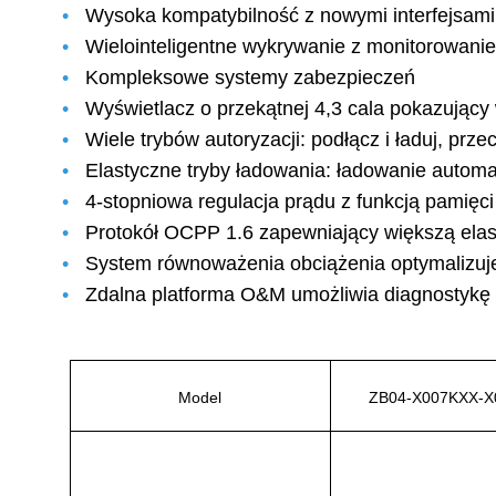
•
Wysoka kompatybilność z nowymi interfejsami
•
Wielointeligentne wykrywanie z monitorowani
•
Kompleksowe systemy zabezpieczeń
•
Wyświetlacz o przekątnej 4,3 cala pokazujący
•
Wiele trybów autoryzacji: podłącz i ładuj, prz
•
Elastyczne tryby ładowania: ładowanie autom
•
4-stopniowa regulacja prądu z funkcją pamięci
•
Protokół OCPP 1.6 zapewniający większą elas
•
System równoważenia obciążenia optymalizuj
•
Zdalna platforma O&M umożliwia diagnostykę s
Model
ZB04-X007KXX-X