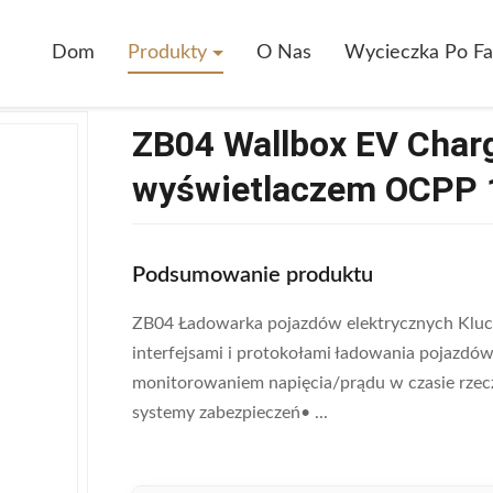
h
>
ZB04 Wallbox EV Charger Point Z 4,3-Calowym Wyświetlaczem OCP
Dom
Produkty
O Nas
Wycieczka Po Fa
ZB04 Wallbox EV Charg
wyświetlaczem OCPP 1
Podsumowanie produktu
ZB04 Ładowarka pojazdów elektrycznych Klu
interfejsami i protokołami ładowania pojazdó
monitorowaniem napięcia/prądu w czasie rze
systemy zabezpieczeń• ...