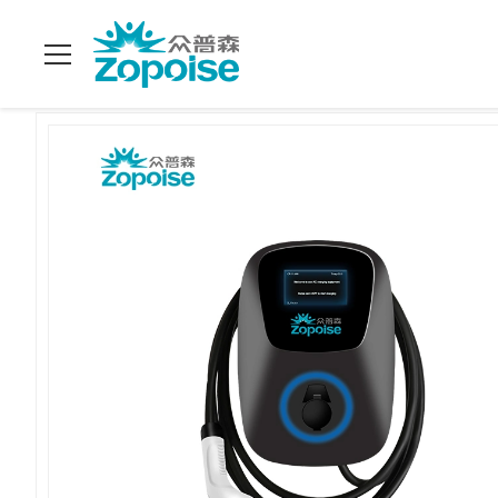
Do domu
>
produkty
>
Punkt ładowania pojazdów elektrycznyc