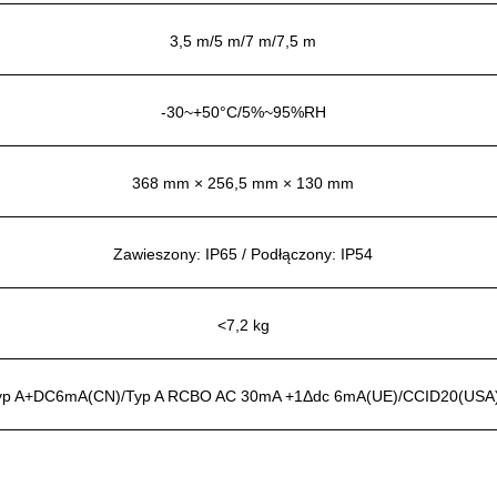
3,5 m/5 m/7 m/7,5 m
-30~+50°C/5%~95%RH
368 mm × 256,5 mm × 130 mm
Zawieszony: IP65 / Podłączony: IP54
<7,2 kg
yp A+DC6mA(CN)/Typ A RCBO AC 30mA +1Δdc 6mA(UE)/CCID20(USA