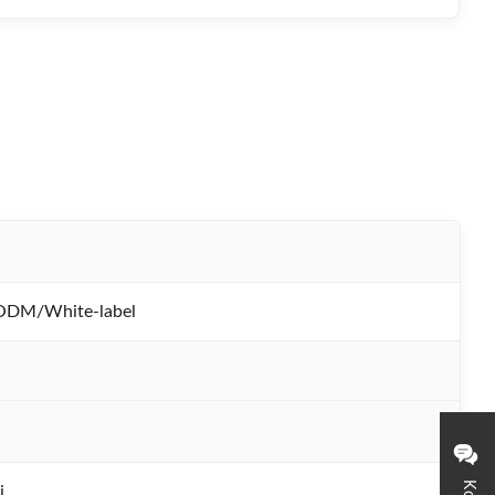
DM/White-label
i