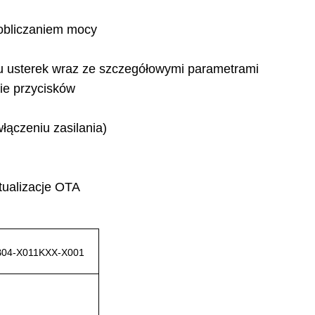
 obliczaniem mocy
anu usterek wraz ze szczegółowymi parametrami
nie przycisków
łączeniu zasilania)
tualizacje OTA
B04-X011KXX-X001