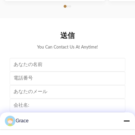
energy vehicles • Multiple intelligent detection, real-
調整、負荷
time voltage/current monitoring and precise battery
います。 E
calculation with full safety protection • 3-inch round
screen displays standby, charging...
送信
You Can Contact Us At Anytime!
Grace