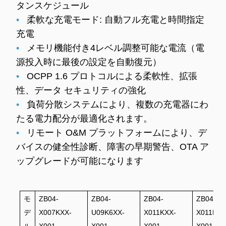
タンスケジュール
•
柔軟な充電モード: 自動フル充電と時間指定
充電
•
メモリ機能付き4レベル調整可能な電流（電
源投入時に最後の設定を自動復元）
•
OCPP 1.6 プロトコルによる柔軟性、拡張
性、データ セキュリティの強化
•
負荷分散システムにより、複数の充電器にわ
たる電力配分が最適化されます。
•
リモート O&M プラットフォームにより、デ
バイスの健全性診断、障害の早期警告、OTA ア
ップグレードが可能になります
モ
ZB04-
ZB04-
ZB04-
ZB04-
デ
X007KXX-
U09K6XX-
X011KXX-
X011KXX