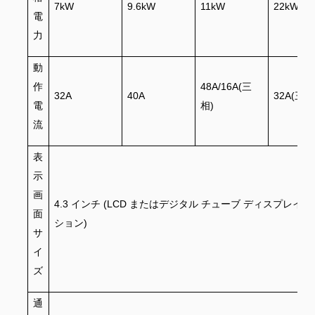
7kW
9.6kW
11kW
22kW
電
力
動
作
48A/16A(三
32A
40A
32A(三相
電
相)
流
表
示
画
4.3 インチ (LCD またはデジタル チューブ ディスプレイ
面
ション)
サ
イ
ズ
通