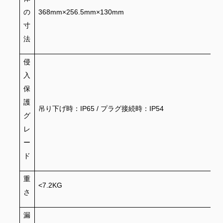
の
368mm×256.5mm×130mm
寸
法
侵
入
保
護
吊り下げ時：IP65 / プラグ接続時：IP54
グ
レ
ー
ド
重
<7.2KG
さ
漏