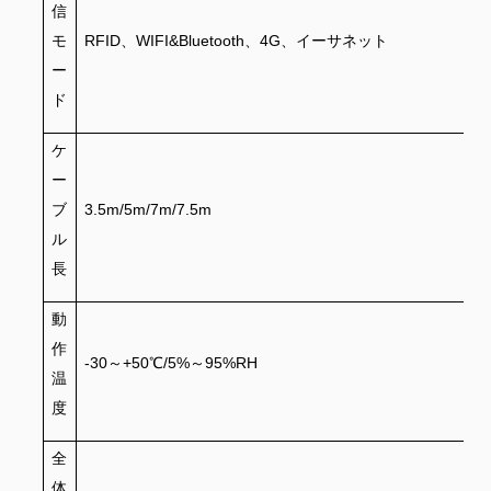
信
モ
RFID、WIFI&Bluetooth、4G、イーサネット
ー
ド
ケ
ー
ブ
3.5m/5m/7m/7.5m
ル
長
動
作
-30～+50℃/5%～95%RH
温
度
全
体