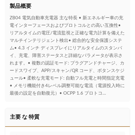
製品概要
ZB04 電気自動車充電器 主な特長 • 新エネルギー車の充
電インターフェースおよびプロトコルとの高い互換性•
リアルタイムの電圧/電流監視と正確な電力計算を備えた
マルチインテリジェント検出• 総合的な安全保護システ
ム• 4.3 インチ ディスプレイにリアルタイムのスタンバ
イ、充電、障害ステータスと詳細なパラメータが表示さ
れます。• 複数の認証モード: プラグアンドチャージ、カ
ードスワイプ、APP/スキャン/QR コード、ボタンスケジ
ュール• 柔軟な充電モード: 自動フル充電と時間指定充電
• メモリ機能付き4レベル調整可能な電流（電源投入時に
最後の設定を自動復元）• OCPP 1.6 プロトコ...
主要 な 特質