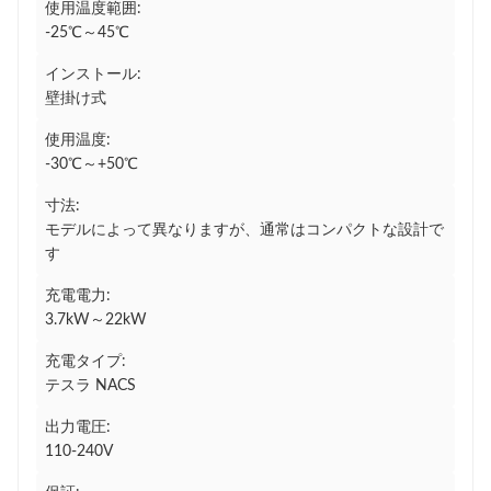
使用温度範囲:
-25℃～45℃
インストール:
壁掛け式
使用温度:
-30℃～+50℃
寸法:
モデルによって異なりますが、通常はコンパクトな設計で
す
充電電力:
3.7kW～22kW
充電タイプ:
テスラ NACS
出力電圧:
110-240V