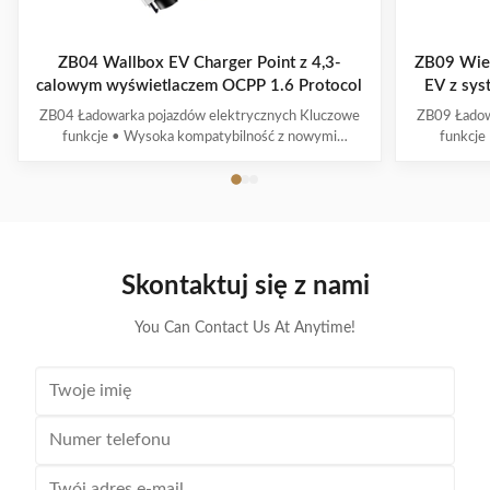
ZB04 Wallbox EV Charger Point z 4,3-
ZB09 Wiel
calowym wyświetlaczem OCPP 1.6 Protocol
EV z sy
ZB04 Ładowarka pojazdów elektrycznych Kluczowe
ZB09 Ładow
funkcje • Wysoka kompatybilność z nowymi
funkcje
interfejsami i protokołami ładowania pojazdów
ładowania 
energetycznych• Wielointeligentne wykrywanie z
Wielokrotne 
monitorowaniem napięcia/prądu w czasie
napięcia/p
rzeczywistym i precyzyjnym obliczaniem mocy•
obliczan
Kompleksowe systemy zabezpieczeń• ...
Skontaktuj się z nami
You Can Contact Us At Anytime!