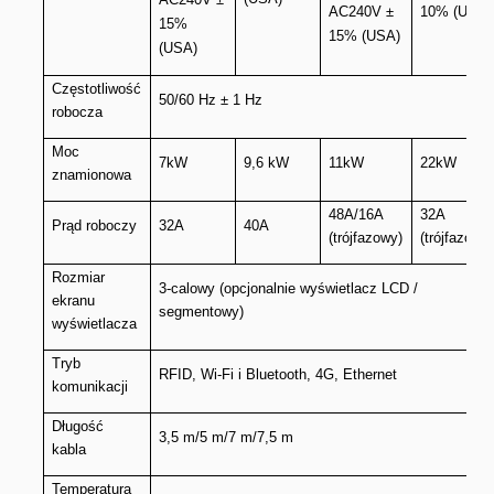
AC240V ±
10% (UE)
15%
15% (USA)
(USA)
Częstotliwość
50/60 Hz ± 1 Hz
robocza
Moc
7kW
9,6 kW
11kW
22kW
znamionowa
48A/16A
32A
Prąd roboczy
32A
40A
(trójfazowy)
(trójfazowy)
Rozmiar
3-calowy (opcjonalnie wyświetlacz LCD /
ekranu
segmentowy)
wyświetlacza
Tryb
RFID, Wi-Fi i Bluetooth, 4G, Ethernet
komunikacji
Długość
3,5 m/5 m/7 m/7,5 m
kabla
Temperatura