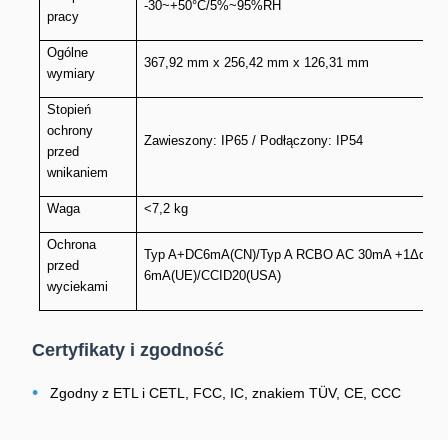
-30~+50°C/5%~95%RH
pracy
Ogólne
367,92 mm x 256,42 mm x 126,31 mm
wymiary
Stopień
ochrony
Zawieszony: IP65 / Podłączony: IP54
przed
wnikaniem
Waga
<7,2 kg
Ochrona
Typ A+DC6mA(CN)/Typ A RCBO AC 30mA +1Δdc
przed
6mA(UE)/CCID20(USA)
wyciekami
Certyfikaty i zgodność
•
Zgodny z ETL i CETL, FCC, IC, znakiem TÜV, CE, CCC