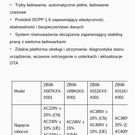
•
Tryby ładowania: automatyczne pełne, ładowanie
czasowe
•
Protokół OCPP 1.6 zapewniający elastyczność,
skalowalność i bezpieczeństwo danych
•
System równoważenia obciążenia zapewniający stabilną
pracę z wieloma ładowarkami
•
Zdalna platforma obsługi i utrzymania: diagnostyka stanu
urządzenia, wczesne ostrzeganie o usterkach i aktualizacje
OTA
ZB08-
ZB08-
ZB08-
ZB08-
Model
X007KXX-
U09K6XX-
X011KXX-
X011KXX-
X001
X001
X001
X001
AC220V ±
AC380V ±
20% (CN)
20% (CN)
AC380V ±
AC230V ±
AC240V ±
AC400V ±
20% (CN)
Napięcie
10% (UE)
15%
robocze
10% (UE)
AC400V ±
(USA)
AC240V ±