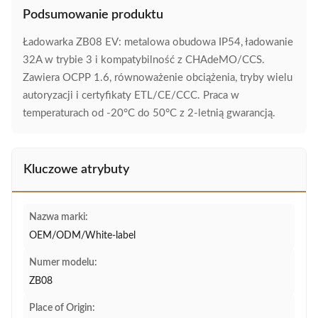
Podsumowanie produktu
Ładowarka ZB08 EV: metalowa obudowa IP54, ładowanie
32A w trybie 3 i kompatybilność z CHAdeMO/CCS.
Zawiera OCPP 1.6, równoważenie obciążenia, tryby wielu
autoryzacji i certyfikaty ETL/CE/CCC. Praca w
temperaturach od -20°C do 50°C z 2-letnią gwarancją.
Kluczowe atrybuty
Nazwa marki:
OEM/ODM/White-label
Numer modelu:
ZB08
Place of Origin: