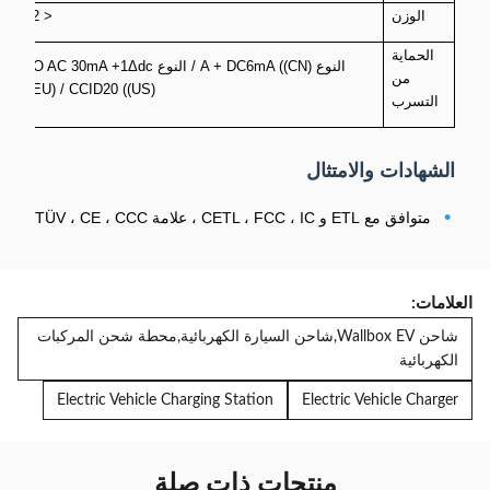
الوزن
< 7.2 كجم
الحماية
النوع A + DC6mA ((CN) / النوع RCBO AC 30mA +1Δdc
من
mA ((EU) / CCID20 ((US)
التسرب
الشهادات والامتثال
•
متوافق مع ETL و CETL ، FCC ، IC ، علامة TÜV ، CE ، CCC
العلامات:
شاحن Wallbox EV,شاحن السيارة الكهربائية,محطة شحن المركبات
الكهربائية
Electric Vehicle Charging Station
Electric Vehicle Charger
منتجات ذات صلة