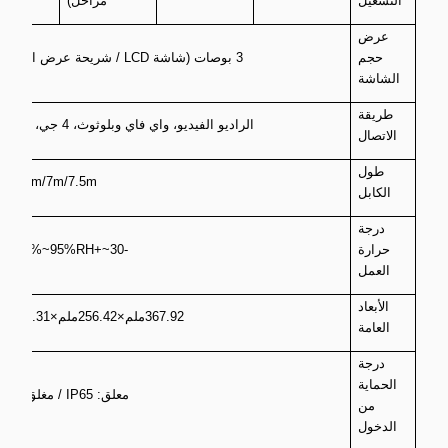
التشغيل
مراحل)
مراحل
عرض
حجم
3 بوصات (شاشة LCD / شريحة عرض اختيارية)
الشاشة
طريقة
الراديو الفيديو، واي فاي وبلوثوث، 4 جي، إيثيرنت
الاتصال
طول
.5m/5m/7m/7.5m
الكابل
درجة
حرارة
-30~+50°C/5%~95%RH
العمل
الأبعاد
367.92ملم×256.42ملم×126.31ملم
العامة
درجة
الحماية
معلق: IP65 / مغلق: IP54
من
الدخول