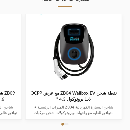
نقطة شحن ZB04 Wallbox EV مع عرض OCPP
1.6 بروتوكول 4.3 "
CPP 1.6
شاحن السيارة الكهربائية ZB04 الميزات الرئيسية •
متوافق للغاية مع واجهات وبروتوكولات شحن مركبات
توافق عالي 
الطاقة الجديدة• كشف متعدد الذكاء مع مراقبة الجهد/
الجديدة • ا
التيار في الوقت الحقيقي وحساب دقيق للطاقة• أنظمة
الوقت ا
حماية السلامة الشاملة• شاشة مقاس 4.3 بوصة تعرض