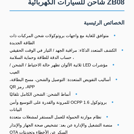
ZB08 شاحن للسيارات الكهربائية
الخصائص الرئيسية
•
متوافق للغاية مع واجهات بروتوكولات شحن المركبات ذات
الطاقة الجديدة
•
الكشف المتعدد الذكاء: مراقبة الجهد / التيار في الوقت الحقيقي
، حساب الدقة للطاقة وحماية السلامة
•
مؤشرات LED ثلاثية الألوان تظهر حالة الاحتياط / الشحن /
العيب
•
أساليب التفويض المتعددة: التوصيل والشحن، مسح البطاقة،
APP، رمز QR
•
أنماط الشحن: الشحن الكامل تلقائيًا
•
بروتوكول OCPP 1.6 للمرونة والقدرة على التوسيع وأمن
البيانات
•
نظام موازنة الحمولة للعمل المستقر لمشغلات متعددة
•
منصة التشغيل والإدارة عن بعد: تشخيص صحة الجهاز والإنذار
المبكر عن الأخطاء وتحديثات OTA