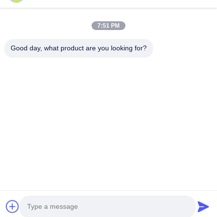
7:51 PM
Good day, what product are you looking for?
Invii
86--4008465288-2
info@zopoise.com
Casa
Prodotti
Chi siamo
Fatory Tour
Controllo di qualità
Contattaci
Richiedere un preventivo
notizie
Tutti i casi
Mappa del sito
Norme sulla privacy
© 2026 Zhuzhou Zopoise Technology Co., Ltd.. All Rights Reserved.