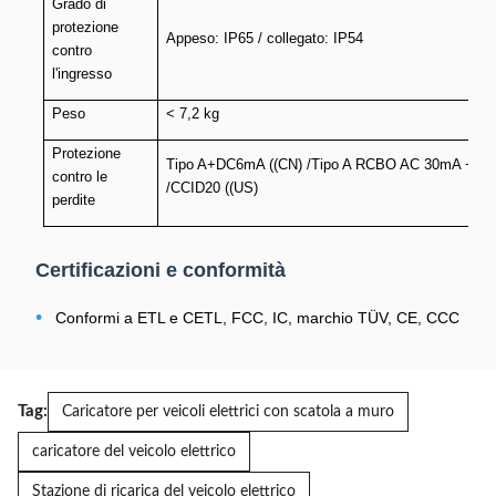
Grado di
protezione
Appeso: IP65 / collegato: IP54
contro
l'ingresso
Peso
< 7,2 kg
Protezione
Tipo A+DC6mA ((CN) /Tipo A RCBO AC 30mA +1Δd
contro le
/CCID20 ((US)
perdite
Certificazioni e conformità
•
Conformi a ETL e CETL, FCC, IC, marchio TÜV, CE, CCC
Tag:
Caricatore per veicoli elettrici con scatola a muro
caricatore del veicolo elettrico
Stazione di ricarica del veicolo elettrico