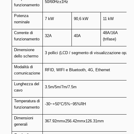
50/60Hz±1Hz
funzionamento
Potenza
7 kW
90,6 kW
11 kW
nominale
Corrente di
48A/16A
32A
40A
3
funzionamento
(trifase)
Dimensione
3 pollici (LCD / segmento di visualizzazione opzion
dello schermo
Modalità di
RFID, WIFI e Bluetooth, 4G, Ethernet
comunicazione
Lunghezza del
3.5m/5m/7m/7.5m
cavo
Temperatura di
-30~+50°C/5%~95%RH
funzionamento
Dimensioni
367.92mmx256.42mmx126.31mm
generali