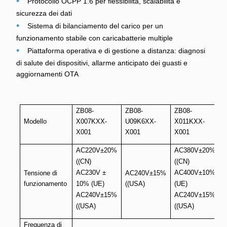
•
Protocollo OCPP 1.6 per flessibilità, scalabilità e
sicurezza dei dati
•
Sistema di bilanciamento del carico per un
funzionamento stabile con caricabatterie multiple
•
Piattaforma operativa e di gestione a distanza: diagnosi
di salute dei dispositivi, allarme anticipato dei guasti e
aggiornamenti OTA
ZB08-
ZB08-
ZB08-
Z
Modello
X007KXX-
U09K6XX-
X011KXX-
X001
X001
X001
AC220V±20%
AC380V±20%
((CN)
((CN)
AC230V ±
AC400V±10%
(
Tensione di
AC240V±15%
funzionamento
10% (UE)
((USA)
(UE)
AC240V±15%
AC240V±15%
(
((USA)
((USA)
Frequenza di