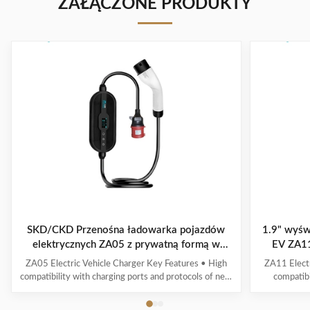
ZAŁĄCZONE PRODUKTY
SKD/CKD Przenośna ładowarka pojazdów
1.9" wyśw
elektrycznych ZA05 z prywatną formą w
EV ZA11
domu
ZA05 Electric Vehicle Charger Key Features • High
ZA11 Electr
compatibility with charging ports and protocols of new
compatibi
energy vehicles. • Multiple intelligent detection, real-
interfaces a
time voltage/current monitoring and precise battery
with real-t