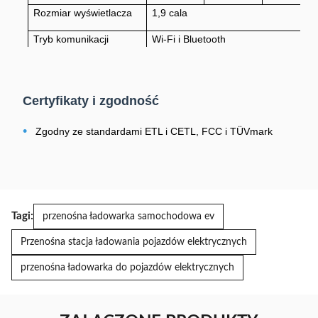
Rozmiar wyświetlacza
1,9 cala
Tryb komunikacji
Wi-Fi i Bluetooth
Długość linii wejściowej
0,5 m
Długość kabla
5 m/7 m/7,5 m
Certyfikaty i zgodność
Temperatura/wilgotność
-30~+40°C/5%~95%RH
•
Zgodny ze standardami ETL i CETL, FCC i TÜVmark
robocza
Stopień ochrony przed
IP66
wnikaniem
Ogólne wymiary
Długość 420mm; Średnica 80mm
Tagi:
przenośna ładowarka samochodowa ev
Waga produktu
<5,8 kg
Przenośna stacja ładowania pojazdów elektrycznych
Ochrona przed
Typ A+DC6mA(UE)/CCID20(USA)
przenośna ładowarka do pojazdów elektrycznych
wyciekami