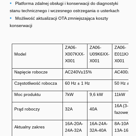
•
Platforma zdalnej obsługi i konserwacji do diagnostyki
stanu technicznego i wczesnego ostrzegania o usterkach
•
Możliwość aktualizacji OTA zmniejszająca koszty
konserwacji
ZA06-
ZA06-
ZA06-
Model
X007KXX-
U09K6XX-
E011KXX-
X001
X001
X001
Napięcie robocze
AC240V±15%
AC400±10
Częstotliwość robocza
60 Hz ± 1 Hz
50 Hz ± 1 
Moc produktu
7kW
9,6 kW
11kW
16A (3-
Prąd roboczy
32A
40A
fazowe)
16A-20A-
16A-24A-
8A-10A-
Aktualny zakres
24A-32A
32A-40A
13A-16A