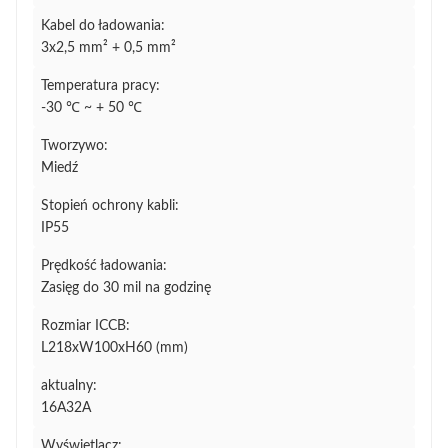
Kabel do ładowania:
3x2,5 mm² + 0,5 mm²
Temperatura pracy:
-30 ℃ ~ + 50 ℃
Tworzywo:
Miedź
Stopień ochrony kabli:
IP55
Prędkość ładowania:
Zasięg do 30 mil na godzinę
Rozmiar ICCB:
L218xW100xH60 (mm)
aktualny:
16A32A
Wyświetlacz: