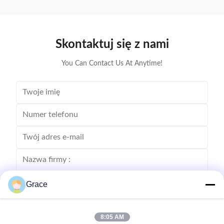
calculation with full safety protection. • 1.3-inch
power c
OLED display for standby, charging, ...
protection
Skontaktuj się z nami
You Can Contact Us At Anytime!
Grace
8:05 AM