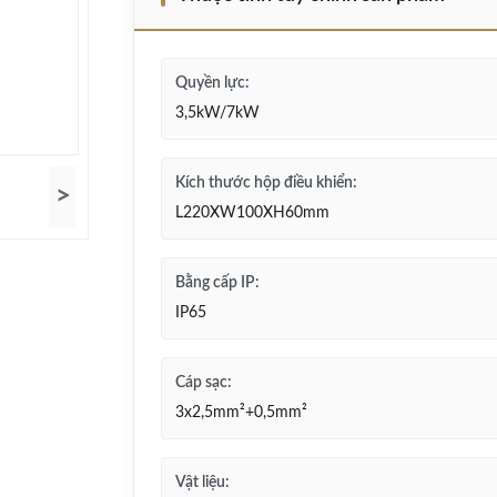
Quyền lực:
3,5kW/7kW
Kích thước hộp điều khiển:
>
L220XW100XH60mm
Bằng cấp IP:
IP65
Cáp sạc:
3x2,5mm²+0,5mm²
Vật liệu: