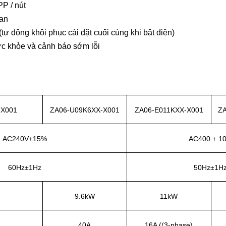
P / nút
ian
tự động khôi phục cài đặt cuối cùng khi bật điện)
ức khỏe và cảnh báo sớm lỗi
-X001
ZA06-U09K6XX-X001
ZA06-E011KXX-X001
Z
AC240V±15%
AC400 ± 1
60Hz±1Hz
50Hz±1H
9.6kW
11kW
40A
16A ((3-phase)