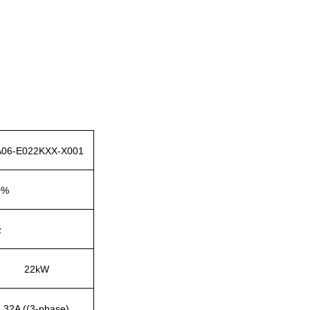
A06-E022KXX-X001
0%
z
22kW
32A ((3-phase)