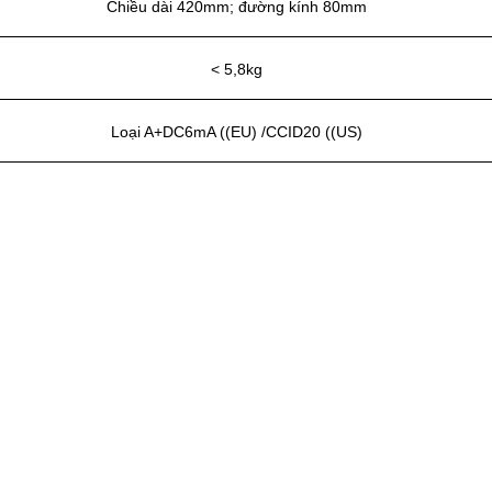
Chiều dài 420mm; đường kính 80mm
< 5,8kg
Loại A+DC6mA ((EU) /CCID20 ((US)