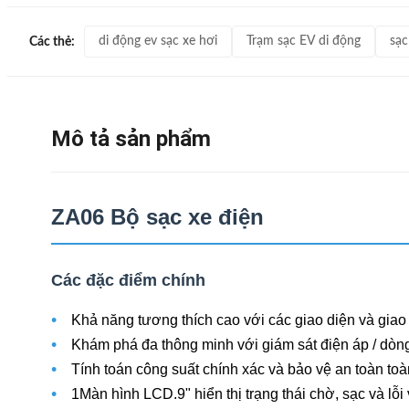
di động ev sạc xe hơi
Trạm sạc EV di động
sạc
Các thẻ:
Mô tả sản phẩm
ZA06 Bộ sạc xe điện
Các đặc điểm chính
•
Khả năng tương thích cao với các giao diện và gia
•
Khám phá đa thông minh với giám sát điện áp / dòng
•
Tính toán công suất chính xác và bảo vệ an toàn toà
•
1Màn hình LCD.9" hiển thị trạng thái chờ, sạc và lỗi