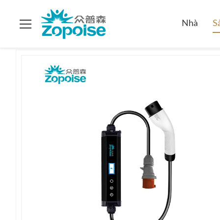
Nhà
>
các sản phẩm
>
Bộ sạc EV di động
>
Bộ Sạc Xe Điện X
Nhà
S