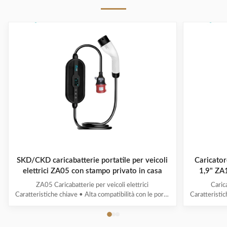
perdite
SKD/CKD caricabatterie portatile per veicoli
Caricator
elettrici ZA05 con stampo privato in casa
1,9" ZA1
ZA05 Caricabatterie per veicoli elettrici
Caric
Caratteristiche chiave • Alta compatibilità con le porte
Caratteristic
di ricarica e i protocolli dei veicoli a nuova energia. •
nuove inter
Detezione intelligente multipla, monitoraggio in
energetic
tempo reale della tensione/corrente e calcolo accurato
monitoragg