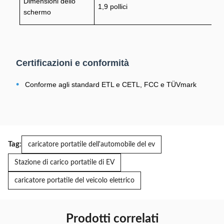
Dimensioni dello
1,9 pollici
schermo
Modalità di
Wi-Fi e Bluetooth
comunicazione
Lunghezza della
Certificazioni e conformità
0,5 m
linea di input
•
Conforme agli standard ETL e CETL, FCC e TÜVmark
Lunghezza del cavo
5m/7m/7,5m
Temperatura/Umidità
-30~+40°C/5%~95%UR
operativa
Grado di protezione
IP66
Tag:
caricatore portatile dell'automobile del ev
dall'ingresso
Stazione di carico portatile di EV
Dimensioni
Lunghezza 420 mm; Diametro 80mm
complessive
caricatore portatile del veicolo elettrico
Peso del prodotto
<5,8 kg
Protezione dalle
Prodotti correlati
Tipo A+DC6mA(UE)/CCID20(USA)