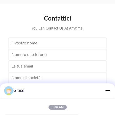
della batteria con protezione completa. ...
Calcolo p
Contattici
You Can Contact Us At Anytime!
Grace
5:06 AM