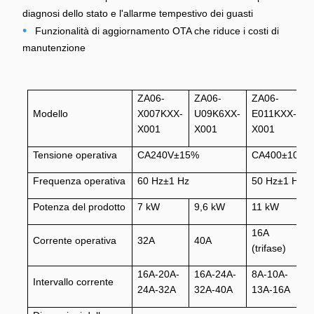
diagnosi dello stato e l'allarme tempestivo dei guasti
•
Funzionalità di aggiornamento OTA che riduce i costi di
manutenzione
ZA06-
ZA06-
ZA06-
Z
Modello
X007KXX-
U09K6XX-
E011KXX-
E
X001
X001
X001
X
Tensione operativa
CA240V±15%
CA400±10%
Frequenza operativa
60 Hz±1 Hz
50 Hz±1 Hz
Potenza del prodotto
7 kW
9,6 kW
11 kW
2
16A
3
Corrente operativa
32A
40A
(trifase)
(
16A-20A-
16A-24A-
8A-10A-
1
Intervallo corrente
24A-32A
32A-40A
13A-16A
2